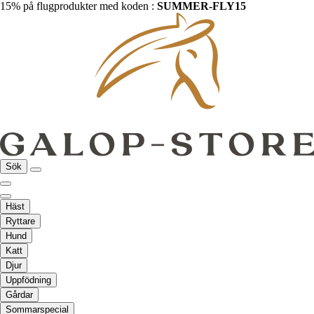
15% på flugprodukter med koden :
SUMMER-FLY15
Sök
Häst
Ryttare
Hund
Katt
Djur
Uppfödning
Gårdar
Sommarspecial