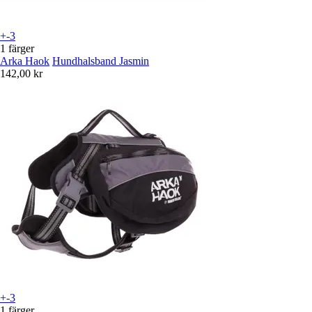
+-3
1 färger
Arka Haok
Hundhalsband Jasmin
142,00 kr
+-3
1 färger