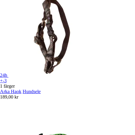
24h
+-3
1 färger
Arka Haok
Hundsele
189,00 kr