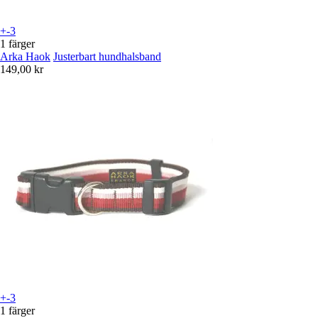
+-3
1 färger
Arka Haok
Justerbart hundhalsband
149,00 kr
+-3
1 färger