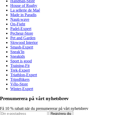
Handball-Store
House of Rugby
La sellerie de Maé
Made in Paradis
Nauti-wave
On-Fight
Padel-Expert
Pecheur-Store
Pet and Garden
Slowood Interior
Smash-Expert
Sneak'In
Sneakids
Sport is good
Training-Fit
Trek-Expert
Triathlon-Expert
TripnBikers
Vélo-Store
Winter-Expert
Prenumerera på vårt nyhetsbrev
Få 10 % rabatt när du prenumererar på vårt nyhetsbrev
Registrera dig