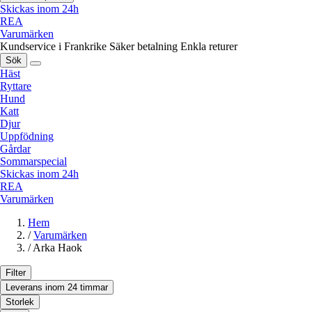
Skickas inom 24h
REA
Varumärken
Kundservice i Frankrike
Säker betalning
Enkla returer
Sök
Häst
Ryttare
Hund
Katt
Djur
Uppfödning
Gårdar
Sommarspecial
Skickas inom 24h
REA
Varumärken
Hem
/
Varumärken
/
Arka Haok
Filter
Leverans inom 24 timmar
Storlek