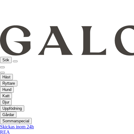
Sök
Häst
Ryttare
Hund
Katt
Djur
Uppfödning
Gårdar
Sommarspecial
Skickas inom 24h
REA