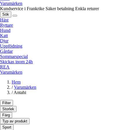
Varumärken
Kundservice i Frankrike
Säker betalning
Enkla returer
Sök
Häst
Ryttare
Hund
Katt
Djur
Uppfödning
Gårdar
Sommarspecial
Skickas inom 24h
REA
Varumärken
Hem
/
Varumärken
/
Antahi
Filter
Storlek
Färg
Typ av produkt
Sport