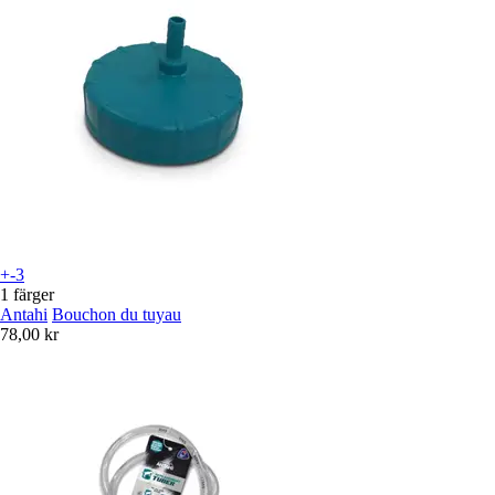
+-3
1 färger
Antahi
Bouchon du tuyau
78,00 kr