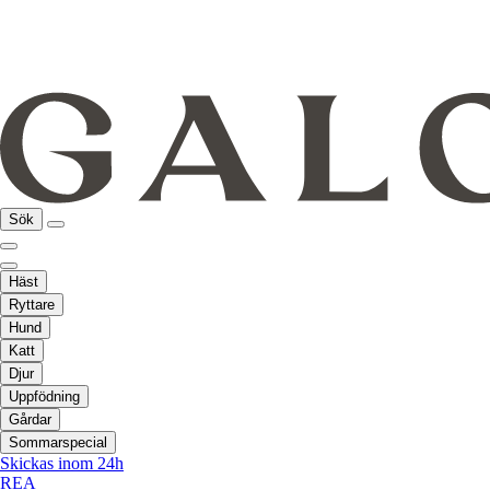
Sök
Häst
Ryttare
Hund
Katt
Djur
Uppfödning
Gårdar
Sommarspecial
Skickas inom 24h
REA