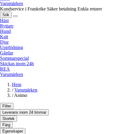
Varumärken
Kundservice i Frankrike
Säker betalning
Enkla returer
Sök
Häst
Ryttare
Hund
Katt
Djur
Uppfödning
Gårdar
Sommarspecial
Skickas inom 24h
REA
Varumärken
Hem
/
Varumärken
/
Animo
Filter
Leverans inom 24 timmar
Storlek
Färg
Egenskaper