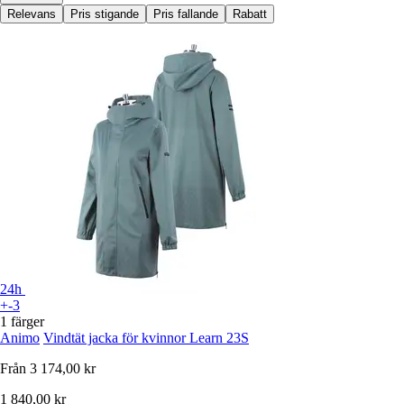
Relevans
Pris stigande
Pris fallande
Rabatt
24h
+-3
1 färger
Animo
Vindtät jacka för kvinnor Learn 23S
Från
3 174,00 kr
1 840,00 kr