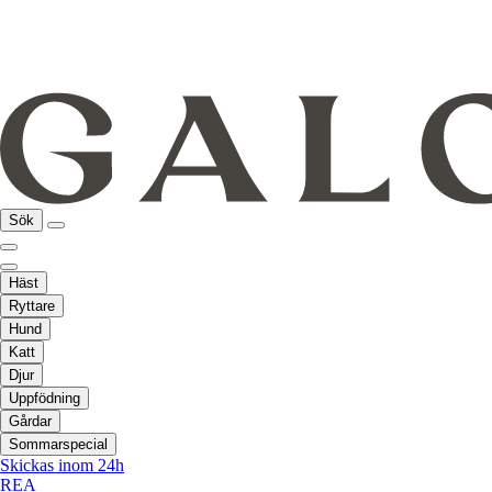
Sök
Häst
Ryttare
Hund
Katt
Djur
Uppfödning
Gårdar
Sommarspecial
Skickas inom 24h
REA