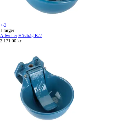
+-3
1 färger
Allweiler
Hästtråg K/2
2 171,00 kr