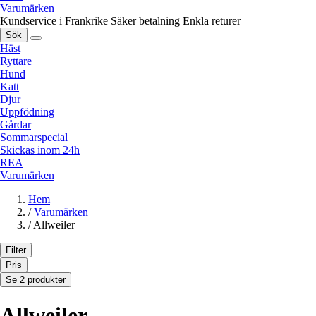
Varumärken
Kundservice i Frankrike
Säker betalning
Enkla returer
Sök
Häst
Ryttare
Hund
Katt
Djur
Uppfödning
Gårdar
Sommarspecial
Skickas inom 24h
REA
Varumärken
Hem
/
Varumärken
/
Allweiler
Filter
Pris
Se 2 produkter
Allweiler