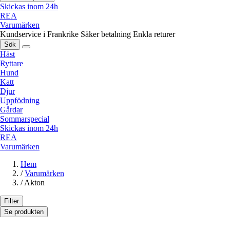
Skickas inom 24h
REA
Varumärken
Kundservice i Frankrike
Säker betalning
Enkla returer
Sök
Häst
Ryttare
Hund
Katt
Djur
Uppfödning
Gårdar
Sommarspecial
Skickas inom 24h
REA
Varumärken
Hem
/
Varumärken
/
Akton
Filter
Se produkten