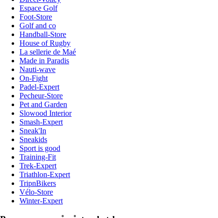
Espace Golf
Foot-Store
Golf and co
Handball-Store
House of Rugby
La sellerie de Maé
Made in Paradis
Nauti-wave
On-Fight
Padel-Expert
Pecheur-Store
Pet and Garden
Slowood Interior
Smash-Expert
Sneak'In
Sneakids
Sport is good
Training-Fit
Trek-Expert
Triathlon-Expert
TripnBikers
Vélo-Store
Winter-Expert