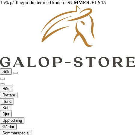
15% på flugprodukter med koden :
SUMMER-FLY15
Sök
Häst
Ryttare
Hund
Katt
Djur
Uppfödning
Gårdar
Sommarspecial