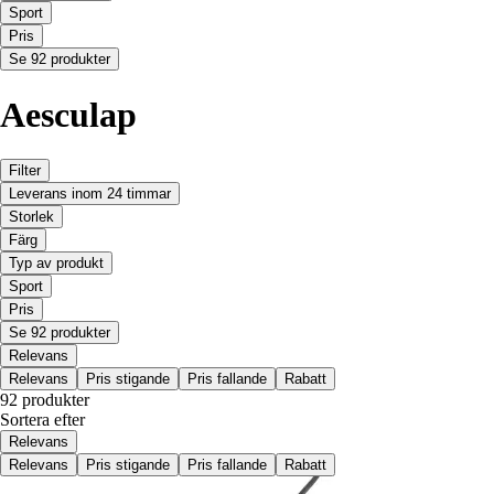
Sport
Pris
Se 92 produkter
Aesculap
Filter
Leverans inom 24 timmar
Storlek
Färg
Typ av produkt
Sport
Pris
Se 92 produkter
Relevans
Relevans
Pris stigande
Pris fallande
Rabatt
92 produkter
Sortera efter
Relevans
Relevans
Pris stigande
Pris fallande
Rabatt