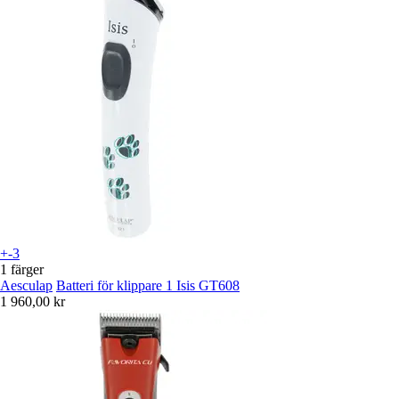
+-3
1 färger
Aesculap
Batteri för klippare 1 Isis GT608
1 960,00 kr