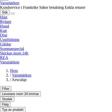
Varumärken
Kundservice i Frankrike
Säker betalning
Enkla returer
Sök
Häst
Ryttare
Hund
Katt
Djur
Uppfödning
Gårdar
Sommarspecial
Skickas inom 24h
REA
Varumärken
Hem
/
Varumärken
/
Aesculap
Filter
Leverans inom 24 timmar
Storlek
Färg
Typ av produkt