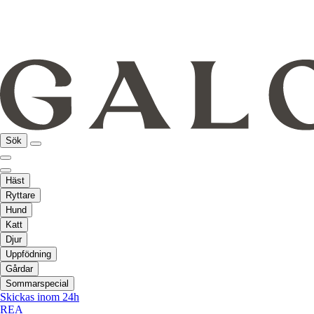
Sök
Häst
Ryttare
Hund
Katt
Djur
Uppfödning
Gårdar
Sommarspecial
Skickas inom 24h
REA