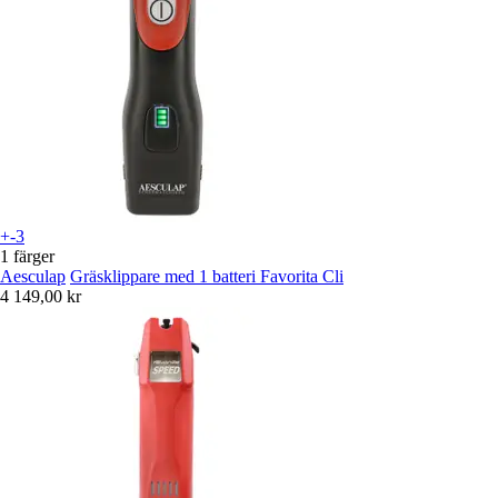
+-3
1 färger
Aesculap
Gräsklippare med 1 batteri Favorita Cli
4 149,00 kr