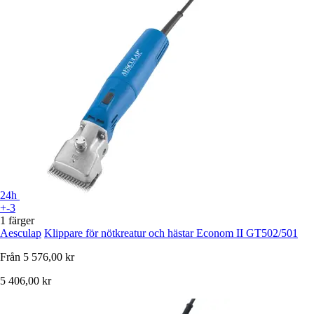
24h
+-3
1 färger
Aesculap
Klippare för nötkreatur och hästar Econom II GT502/501
Från
5 576,00 kr
5 406,00 kr