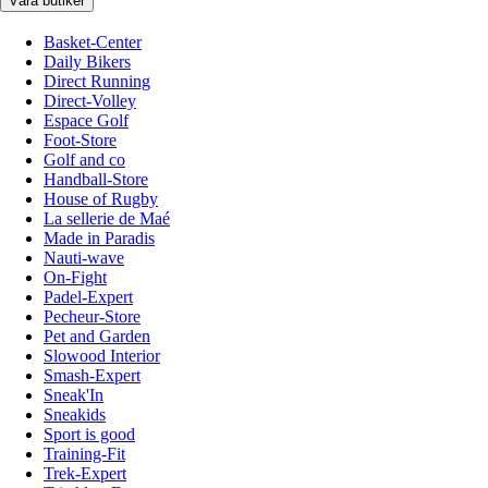
Våra butiker
Basket-Center
Daily Bikers
Direct Running
Direct-Volley
Espace Golf
Foot-Store
Golf and co
Handball-Store
House of Rugby
La sellerie de Maé
Made in Paradis
Nauti-wave
On-Fight
Padel-Expert
Pecheur-Store
Pet and Garden
Slowood Interior
Smash-Expert
Sneak'In
Sneakids
Sport is good
Training-Fit
Trek-Expert