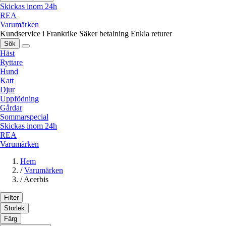
Skickas inom 24h
REA
Varumärken
Kundservice i Frankrike
Säker betalning
Enkla returer
Sök
Häst
Ryttare
Hund
Katt
Djur
Uppfödning
Gårdar
Sommarspecial
Skickas inom 24h
REA
Varumärken
Hem
/
Varumärken
/
Acerbis
Filter
Storlek
Färg