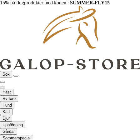
15% på flugprodukter med koden :
SUMMER-FLY15
Sök
Häst
Ryttare
Hund
Katt
Djur
Uppfödning
Gårdar
Sommarspecial