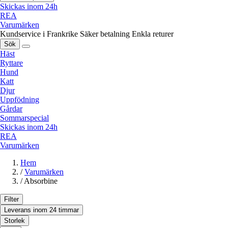
Skickas inom 24h
REA
Varumärken
Kundservice i Frankrike
Säker betalning
Enkla returer
Sök
Häst
Ryttare
Hund
Katt
Djur
Uppfödning
Gårdar
Sommarspecial
Skickas inom 24h
REA
Varumärken
Hem
/
Varumärken
/
Absorbine
Filter
Leverans inom 24 timmar
Storlek