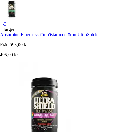
+-3
1 färger
Absorbine
Flugmask för hästar med öron UltraShield
Från
593,00 kr
495,00 kr