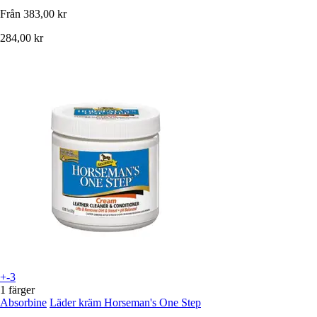
Från
383,00 kr
284,00 kr
+-3
1 färger
Absorbine
Läder kräm Horseman's One Step