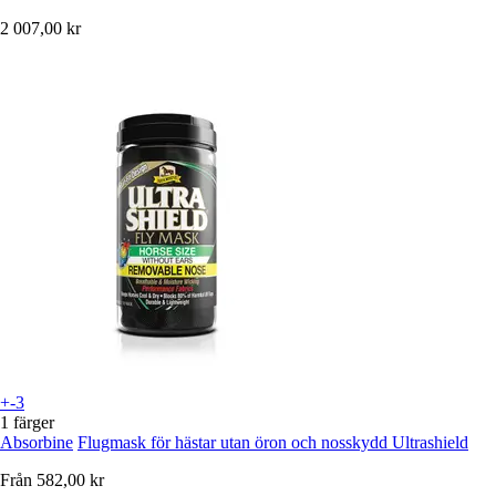
2 007,00 kr
+-3
1 färger
Absorbine
Flugmask för hästar utan öron och nosskydd Ultrashield
Från
582,00 kr