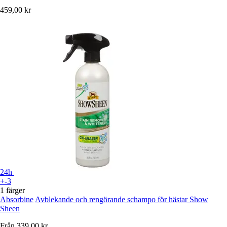
459,00 kr
24h
+-3
1 färger
Absorbine
Avblekande och rengörande schampo för hästar Show
Sheen
Från
339,00 kr