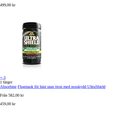
499,00 kr
+-3
1 färger
Absorbine
Flugmask för häst utan öron med nosskydd UltraShield
Från
582,00 kr
459,00 kr