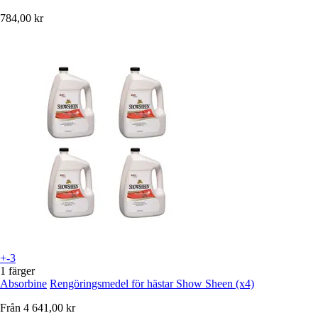
784,00 kr
+-3
1 färger
Absorbine
Rengöringsmedel för hästar Show Sheen (x4)
Från
4 641,00 kr