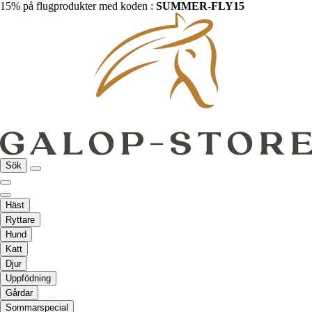
15% på flugprodukter med koden :
SUMMER-FLY15
Sök
Häst
Ryttare
Hund
Katt
Djur
Uppfödning
Gårdar
Sommarspecial