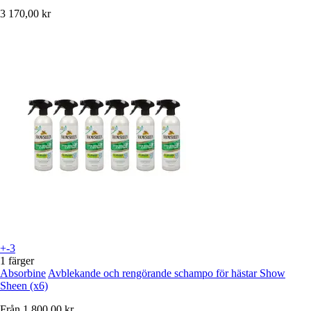
3 170,00 kr
+-3
1 färger
Absorbine
Avblekande och rengörande schampo för hästar Show
Sheen (x6)
Från
1 800,00 kr