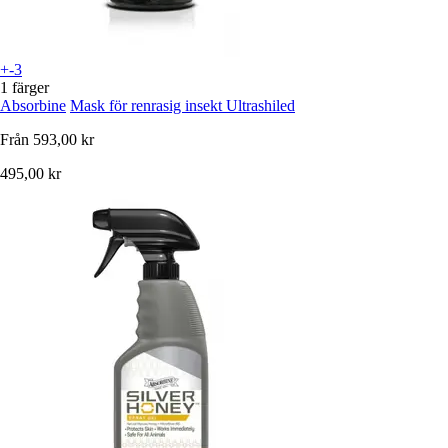
+-3
1 färger
Absorbine
Mask för renrasig insekt Ultrashiled
Från
593,00 kr
495,00 kr