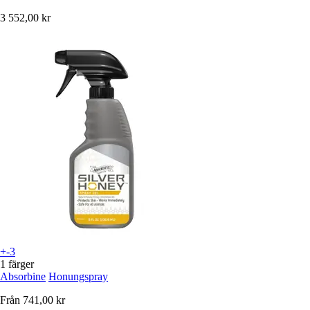
3 552,00 kr
+-3
1 färger
Absorbine
Honungspray
Från
741,00 kr