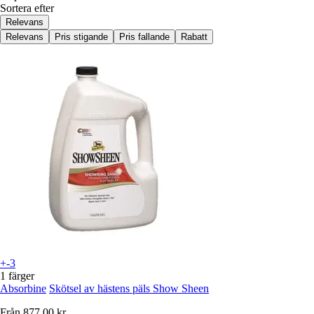
Sortera efter
Relevans
Relevans
Pris stigande
Pris fallande
Rabatt
+-3
1 färger
Absorbine
Skötsel av hästens päls Show Sheen
Från
877,00 kr