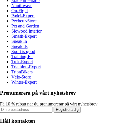
Made in Paradis
Nauti-wave
On-Fight
Padel-Expert
Pecheur-Store
Pet and Garden
Slowood Interior
Smash-Expert
Sneak'In
Sneakids
Sport is good
Training-Fit
Trek-Expert
Triathlon-Expert
TripnBikers
Vélo-Store
Winter-Expert
Prenumerera på vårt nyhetsbrev
Få 10 % rabatt när du prenumererar på vårt nyhetsbrev
Registrera dig
Håll kontakten