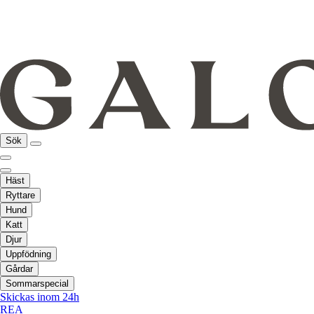
Sök
Häst
Ryttare
Hund
Katt
Djur
Uppfödning
Gårdar
Sommarspecial
Skickas inom 24h
REA