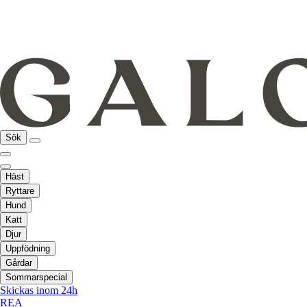
Sök
Häst
Ryttare
Hund
Katt
Djur
Uppfödning
Gårdar
Sommarspecial
Skickas inom 24h
REA