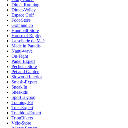
Direct Running
Direct-Volley
Espace Golf
Foot-Store
Golf and co
Handball-Store
House of Rugby
La sellerie de Maé
Made in Paradis
Nauti-wave
On-Fight
Padel-Expert
Pecheur-Store
Pet and Garden
Slowood Interior
Smash-Expert
Sneak'In
Sneakids
Sport is good
Training-Fit
Trek-Expert
Triathlon-Expert
TripnBikers
Vélo-Store