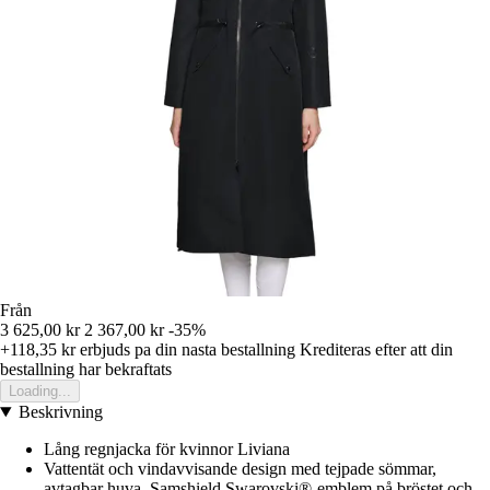
Från
3 625,00 kr
2 367,00 kr
-35%
+118,35 kr
erbjuds pa din nasta bestallning
Krediteras efter att din
bestallning har bekraftats
Loading...
Beskrivning
Lång regnjacka för kvinnor Liviana
Vattentät och vindavvisande design med tejpade sömmar,
avtagbar huva, Samshield Swarovski®-emblem på bröstet och