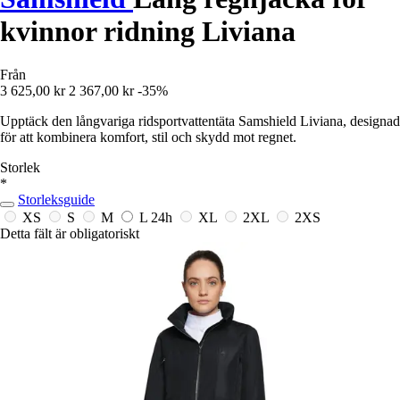
kvinnor ridning Liviana
Från
3 625,00 kr
2 367,00 kr
-35%
Upptäck den långvariga ridsportvattentäta Samshield Liviana, designad
för att kombinera komfort, stil och skydd mot regnet.
Storlek
*
Storleksguide
XS
S
M
L
24h
XL
2XL
2XS
Detta fält är obligatoriskt