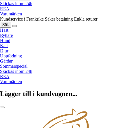
Skickas inom 24h
REA
Varumärken
Kundservice i Frankrike
Säker betalning
Enkla returer
Sök
Häst
Ryttare
Hund
Katt
Djur
Uppfödning
Gårdar
Sommarspecial
Skickas inom 24h
REA
Varumärken
Lägger till i kundvagnen...