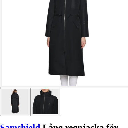
Samshield
Lång regnjacka för