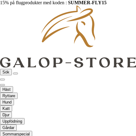
15% på flugprodukter med koden :
SUMMER-FLY15
Sök
Häst
Ryttare
Hund
Katt
Djur
Uppfödning
Gårdar
Sommarspecial