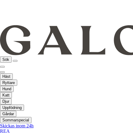
Sök
Häst
Ryttare
Hund
Katt
Djur
Uppfödning
Gårdar
Sommarspecial
Skickas inom 24h
REA