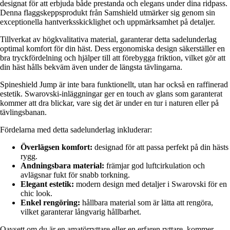
designat för att erbjuda både prestanda och elegans under dina ridpass.
Denna flaggskeppsprodukt från Samshield utmärker sig genom sin
exceptionella hantverksskicklighet och uppmärksamhet på detaljer.
Tillverkat av högkvalitativa material, garanterar detta sadelunderlag
optimal komfort för din häst. Dess ergonomiska design säkerställer en
bra tryckfördelning och hjälper till att förebygga friktion, vilket gör att
din häst hålls bekväm även under de längsta tävlingarna.
Spineshield Jump är inte bara funktionellt, utan har också en raffinerad
estetik. Swarovski-inläggningar ger en touch av glans som garanterat
kommer att dra blickar, vare sig det är under en tur i naturen eller på
tävlingsbanan.
Fördelarna med detta sadelunderlag inkluderar:
Överlägsen komfort:
designad för att passa perfekt på din hästs
rygg.
Andningsbara material:
främjar god luftcirkulation och
avlägsnar fukt för snabb torkning.
Elegant estetik:
modern design med detaljer i Swarovski för en
chic look.
Enkel rengöring:
hållbara material som är lätta att rengöra,
vilket garanterar långvarig hållbarhet.
Oavsett om du är en amatörryttare eller en erfaren ryttare, kommer