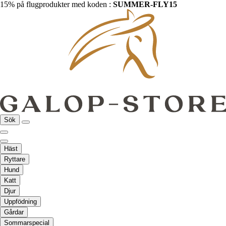
15% på flugprodukter med koden :
SUMMER-FLY15
Sök
Häst
Ryttare
Hund
Katt
Djur
Uppfödning
Gårdar
Sommarspecial