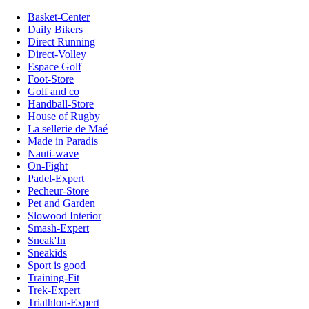
Basket-Center
Daily Bikers
Direct Running
Direct-Volley
Espace Golf
Foot-Store
Golf and co
Handball-Store
House of Rugby
La sellerie de Maé
Made in Paradis
Nauti-wave
On-Fight
Padel-Expert
Pecheur-Store
Pet and Garden
Slowood Interior
Smash-Expert
Sneak'In
Sneakids
Sport is good
Training-Fit
Trek-Expert
Triathlon-Expert