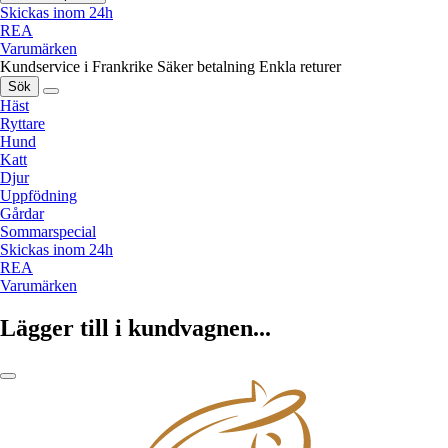
Skickas inom 24h
REA
Varumärken
Kundservice i Frankrike
Säker betalning
Enkla returer
Sök
Häst
Ryttare
Hund
Katt
Djur
Uppfödning
Gårdar
Sommarspecial
Skickas inom 24h
REA
Varumärken
Lägger till i kundvagnen...