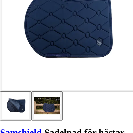
Samshield
Sadelpad för hästar