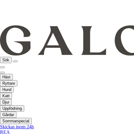
Sök
Häst
Ryttare
Hund
Katt
Djur
Uppfödning
Gårdar
Sommarspecial
Skickas inom 24h
REA