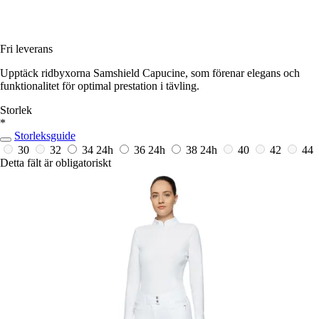
Fri leverans
Upptäck ridbyxorna Samshield Capucine, som förenar elegans och
funktionalitet för optimal prestation i tävling.
Storlek
*
Storleksguide
30
32
34
24h
36
24h
38
24h
40
42
44
Detta fält är obligatoriskt