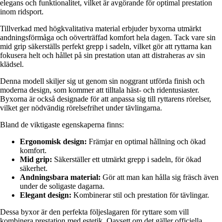
elegans och funktionalitet, vilket är avgörande för optimal prestation
inom ridsport.
Tillverkad med högkvalitativa material erbjuder byxorna utmärkt
andningsförmåga och oöverträffad komfort hela dagen. Tack vare sin
mid grip säkerställs perfekt grepp i sadeln, vilket gör att ryttarna kan
fokusera helt och hållet på sin prestation utan att distraheras av sin
klädsel.
Denna modell skiljer sig ut genom sin noggrant utförda finish och
moderna design, som kommer att tilltala häst- och ridentusiaster.
Byxorna är också designade för att anpassa sig till ryttarens rörelser,
vilket ger nödvändig rörelsefrihet under tävlingarna.
Bland de viktigaste egenskaperna finns:
Ergonomisk design:
Främjar en optimal hållning och ökad
komfort.
Mid grip:
Säkerställer ett utmärkt grepp i sadeln, för ökad
säkerhet.
Andningsbara material:
Gör att man kan hålla sig fräsch även
under de soligaste dagarna.
Elegant design:
Kombinerar stil och prestation för tävlingar.
Dessa byxor är den perfekta följeslagaren för ryttare som vill
kombinera prestation med estetik. Oavsett om det gäller officiella