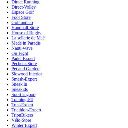
Direct Running
Direct-Volley
Espace Golf
Foot-Store
Golf and co
Handball-Store
House of Rugby
La sellerie de Maé
Made in Paradis
Nauti-wave
On-Fight
Padel-Expert
Pecheur-Store
Pet and Garden
Slowood Interior
Smash-Expert
Sneak'In
Sneakids
Sport is good
Training-Fit
Trek-Expert
Triathlon-Expert
TripnBikers
Vélo-Store
Winter-Expert