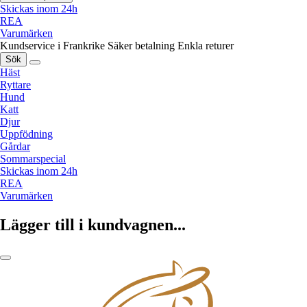
Skickas inom 24h
REA
Varumärken
Kundservice i Frankrike
Säker betalning
Enkla returer
Sök
Häst
Ryttare
Hund
Katt
Djur
Uppfödning
Gårdar
Sommarspecial
Skickas inom 24h
REA
Varumärken
Lägger till i kundvagnen...