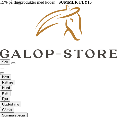
15% på flugprodukter med koden :
SUMMER-FLY15
Sök
Häst
Ryttare
Hund
Katt
Djur
Uppfödning
Gårdar
Sommarspecial