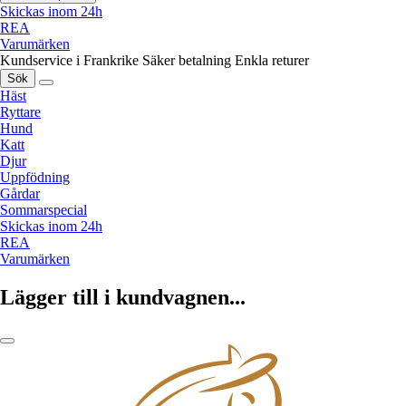
Skickas inom 24h
REA
Varumärken
Kundservice i Frankrike
Säker betalning
Enkla returer
Sök
Häst
Ryttare
Hund
Katt
Djur
Uppfödning
Gårdar
Sommarspecial
Skickas inom 24h
REA
Varumärken
Lägger till i kundvagnen...