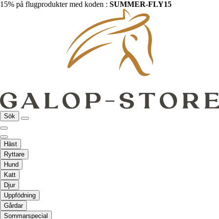
15% på flugprodukter med koden :
SUMMER-FLY15
Sök
Häst
Ryttare
Hund
Katt
Djur
Uppfödning
Gårdar
Sommarspecial