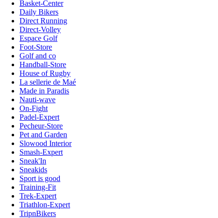
Basket-Center
Daily Bikers
Direct Running
Direct-Volley
Espace Golf
Foot-Store
Golf and co
Handball-Store
House of Rugby
La sellerie de Maé
Made in Paradis
Nauti-wave
On-Fight
Padel-Expert
Pecheur-Store
Pet and Garden
Slowood Interior
Smash-Expert
Sneak'In
Sneakids
Sport is good
Training-Fit
Trek-Expert
Triathlon-Expert
TripnBikers