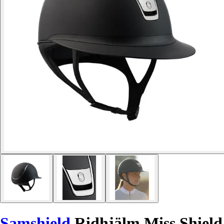
Samshield
Ridhjälm Miss Shield