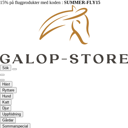
15% på flugprodukter med koden :
SUMMER-FLY15
Sök
Häst
Ryttare
Hund
Katt
Djur
Uppfödning
Gårdar
Sommarspecial