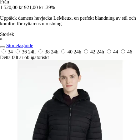
Från
1 520,00 kr
921,00 kr
-39%
Upptäck damens huvjacka LeMieux, en perfekt blandning av stil och
komfort för ryttarens utrustning.
Storlek
*
Storleksguide
34
36
24h
38
24h
40
24h
42
24h
44
46
Detta fält är obligatoriskt