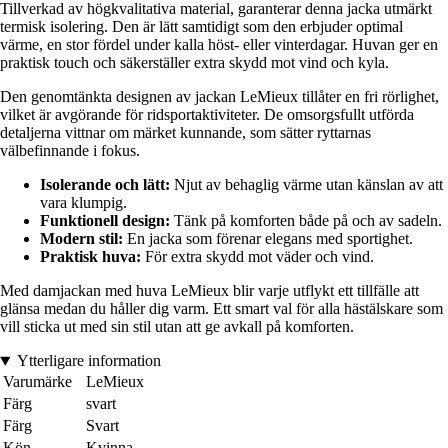
Tillverkad av högkvalitativa material, garanterar denna jacka utmärkt
termisk isolering. Den är lätt samtidigt som den erbjuder optimal
värme, en stor fördel under kalla höst- eller vinterdagar. Huvan ger en
praktisk touch och säkerställer extra skydd mot vind och kyla.
Den genomtänkta designen av jackan LeMieux tillåter en fri rörlighet,
vilket är avgörande för ridsportaktiviteter. De omsorgsfullt utförda
detaljerna vittnar om märket kunnande, som sätter ryttarnas
välbefinnande i fokus.
Isolerande och lätt:
Njut av behaglig värme utan känslan av att
vara klumpig.
Funktionell design:
Tänk på komforten både på och av sadeln.
Modern stil:
En jacka som förenar elegans med sportighet.
Praktisk huva:
För extra skydd mot väder och vind.
Med damjackan med huva LeMieux blir varje utflykt ett tillfälle att
glänsa medan du håller dig varm. Ett smart val för alla hästälskare som
vill sticka ut med sin stil utan att ge avkall på komforten.
Ytterligare information
Varumärke
LeMieux
Färg
svart
Färg
Svart
Kön
Kvinna