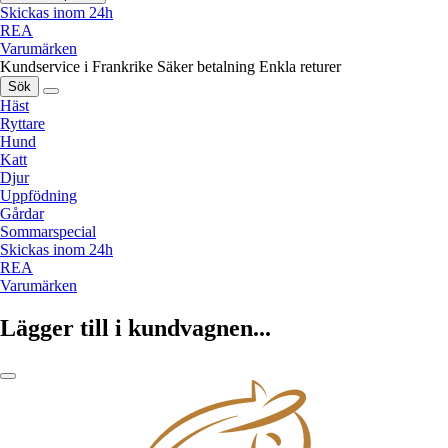
Skickas inom 24h
REA
Varumärken
Kundservice i Frankrike
Säker betalning
Enkla returer
Sök
Häst
Ryttare
Hund
Katt
Djur
Uppfödning
Gårdar
Sommarspecial
Skickas inom 24h
REA
Varumärken
Lägger till i kundvagnen...