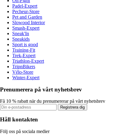
On-Fight
Padel-Expert
Pecheur-Store
Pet and Garden
Slowood Interior
Smash-Expert
Sneak'In
Sneakids
Sport is good
Training-Fit
Trek-Expert
Triathlon-Expert
TripnBikers
Vélo-Store
Winter-Expert
Prenumerera på vårt nyhetsbrev
Få 10 % rabatt när du prenumererar på vårt nyhetsbrev
Registrera dig
Håll kontakten
Följ oss på sociala medier