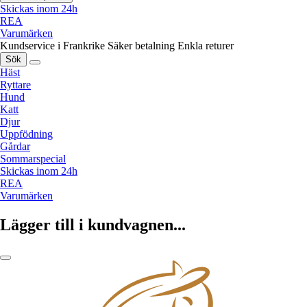
Skickas inom 24h
REA
Varumärken
Kundservice i Frankrike
Säker betalning
Enkla returer
Sök
Häst
Ryttare
Hund
Katt
Djur
Uppfödning
Gårdar
Sommarspecial
Skickas inom 24h
REA
Varumärken
Lägger till i kundvagnen...