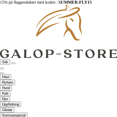
15% på flugprodukter med koden :
SUMMER-FLY15
Sök
Häst
Ryttare
Hund
Katt
Djur
Uppfödning
Gårdar
Sommarspecial