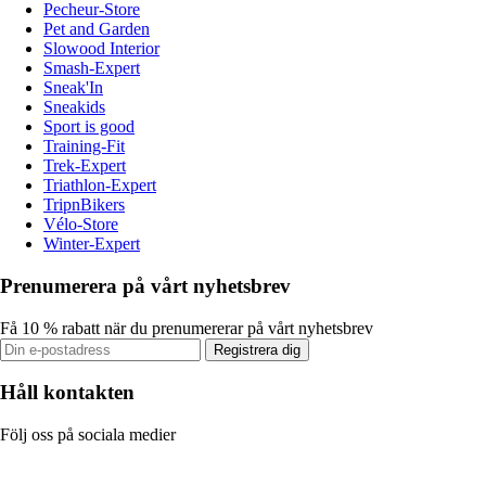
Pecheur-Store
Pet and Garden
Slowood Interior
Smash-Expert
Sneak'In
Sneakids
Sport is good
Training-Fit
Trek-Expert
Triathlon-Expert
TripnBikers
Vélo-Store
Winter-Expert
Prenumerera på vårt nyhetsbrev
Få 10 % rabatt när du prenumererar på vårt nyhetsbrev
Registrera dig
Håll kontakten
Följ oss på sociala medier