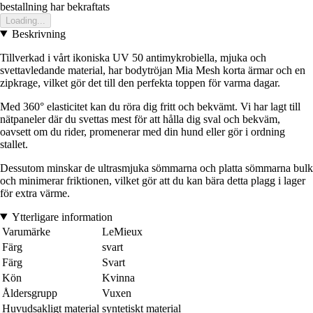
bestallning har bekraftats
Loading...
Beskrivning
Tillverkad i vårt ikoniska UV 50 antimykrobiella, mjuka och
svettavledande material, har bodytröjan Mia Mesh korta ärmar och en
zipkrage, vilket gör det till den perfekta toppen för varma dagar.
Med 360° elasticitet kan du röra dig fritt och bekvämt. Vi har lagt till
nätpaneler där du svettas mest för att hålla dig sval och bekväm,
oavsett om du rider, promenerar med din hund eller gör i ordning
stallet.
Dessutom minskar de ultrasmjuka sömmarna och platta sömmarna bulk
och minimerar friktionen, vilket gör att du kan bära detta plagg i lager
för extra värme.
Ytterligare information
Varumärke
LeMieux
Färg
svart
Färg
Svart
Kön
Kvinna
Åldersgrupp
Vuxen
Huvudsakligt material
syntetiskt material