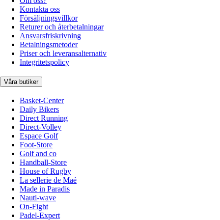
Om oss?
Kontakta oss
Försäljningsvillkor
Returer och återbetalningar
Ansvarsfriskrivning
Betalningsmetoder
Priser och leveransalternativ
Integritetspolicy
Våra butiker
Basket-Center
Daily Bikers
Direct Running
Direct-Volley
Espace Golf
Foot-Store
Golf and co
Handball-Store
House of Rugby
La sellerie de Maé
Made in Paradis
Nauti-wave
On-Fight
Padel-Expert