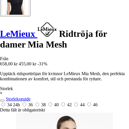
LeMieux
Ridtröja för
damer Mia Mesh
Från
658,00 kr
455,00 kr
-31%
Upptäck ridsporttröjan för kvinnor LeMieux Mia Mesh, den perfekta
kombinationen av komfort, stil och prestanda för ryttare.
Storlek
*
Storleksguide
34
24h
36
38
40
42
44
46
Detta fält är obligatoriskt