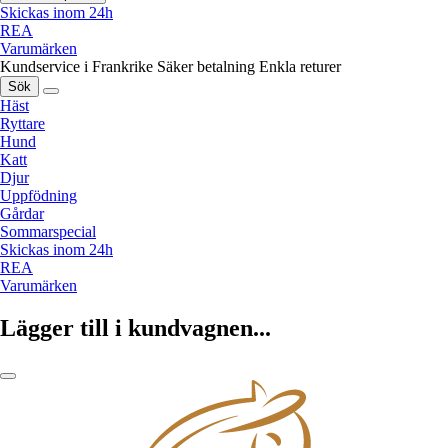
Skickas inom 24h
REA
Varumärken
Kundservice i Frankrike
Säker betalning
Enkla returer
Sök
Häst
Ryttare
Hund
Katt
Djur
Uppfödning
Gårdar
Sommarspecial
Skickas inom 24h
REA
Varumärken
Lägger till i kundvagnen...