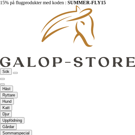
15% på flugprodukter med koden :
SUMMER-FLY15
Sök
Häst
Ryttare
Hund
Katt
Djur
Uppfödning
Gårdar
Sommarspecial