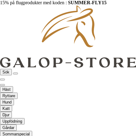
15% på flugprodukter med koden :
SUMMER-FLY15
Sök
Häst
Ryttare
Hund
Katt
Djur
Uppfödning
Gårdar
Sommarspecial