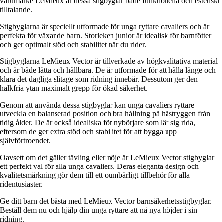
varumärke LeMieux är dessa stigbyglar både funktionella och estetiskt
tilltalande.
Stigbyglarna är speciellt utformade för unga ryttare cavaliers och är
perfekta för växande barn. Storleken junior är idealisk för barnfötter
och ger optimalt stöd och stabilitet när du rider.
Stigbyglarna LeMieux Vector är tillverkade av högkvalitativa material
och är både lätta och hållbara. De är utformade för att hålla länge och
klara det dagliga slitage som ridning innebär. Dessutom ger den
halkfria ytan maximalt grepp för ökad säkerhet.
Genom att använda dessa stigbyglar kan unga cavaliers ryttare
utveckla en balanserad position och bra hållning på hästryggen från
tidig ålder. De är också idealiska för nybörjare som lär sig rida,
eftersom de ger extra stöd och stabilitet för att bygga upp
självförtroendet.
Oavsett om det gäller tävling eller nöje är LeMieux Vector stigbyglar
ett perfekt val för alla unga cavaliers. Deras eleganta design och
kvalitetsmärkning gör dem till ett oumbärligt tillbehör för alla
ridentusiaster.
Ge ditt barn det bästa med LeMieux Vector barnsäkerhetsstigbyglar.
Beställ dem nu och hjälp din unga ryttare att nå nya höjder i sin
ridning.