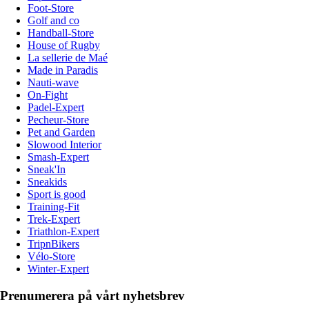
Foot-Store
Golf and co
Handball-Store
House of Rugby
La sellerie de Maé
Made in Paradis
Nauti-wave
On-Fight
Padel-Expert
Pecheur-Store
Pet and Garden
Slowood Interior
Smash-Expert
Sneak'In
Sneakids
Sport is good
Training-Fit
Trek-Expert
Triathlon-Expert
TripnBikers
Vélo-Store
Winter-Expert
Prenumerera på vårt nyhetsbrev