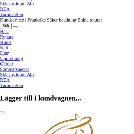
Skickas inom 24h
REA
Varumärken
Kundservice i Frankrike
Säker betalning
Enkla returer
Sök
Häst
Ryttare
Hund
Katt
Djur
Uppfödning
Gårdar
Sommarspecial
Skickas inom 24h
REA
Varumärken
Lägger till i kundvagnen...