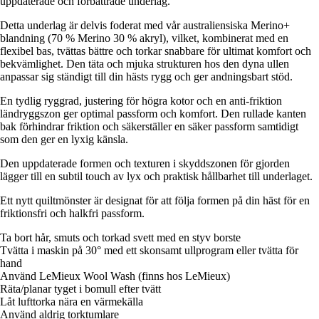
uppdaterade och förbättrade underlag.
Detta underlag är delvis foderat med vår australiensiska Merino+
blandning (70 % Merino 30 % akryl), vilket, kombinerat med en
flexibel bas, tvättas bättre och torkar snabbare för ultimat komfort och
bekvämlighet. Den täta och mjuka strukturen hos den dyna ullen
anpassar sig ständigt till din hästs rygg och ger andningsbart stöd.
En tydlig ryggrad, justering för högra kotor och en anti-friktion
ländryggszon ger optimal passform och komfort. Den rullade kanten
bak förhindrar friktion och säkerställer en säker passform samtidigt
som den ger en lyxig känsla.
Den uppdaterade formen och texturen i skyddszonen för gjorden
lägger till en subtil touch av lyx och praktisk hållbarhet till underlaget.
Ett nytt quiltmönster är designat för att följa formen på din häst för en
friktionsfri och halkfri passform.
Ta bort hår, smuts och torkad svett med en styv borste
Tvätta i maskin på 30° med ett skonsamt ullprogram eller tvätta för
hand
Använd LeMieux Wool Wash (finns hos LeMieux)
Räta/planar tyget i bomull efter tvätt
Låt lufttorka nära en värmekälla
Använd aldrig torktumlare