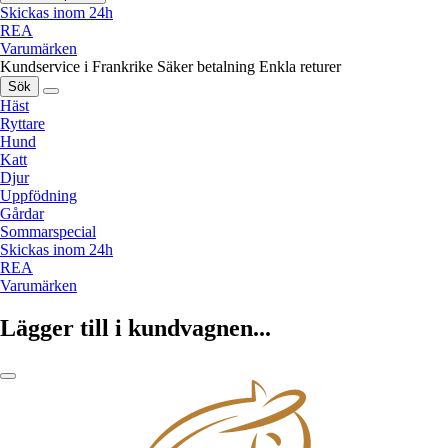
Skickas inom 24h
REA
Varumärken
Kundservice i Frankrike
Säker betalning
Enkla returer
Sök
Häst
Ryttare
Hund
Katt
Djur
Uppfödning
Gårdar
Sommarspecial
Skickas inom 24h
REA
Varumärken
Lägger till i kundvagnen...