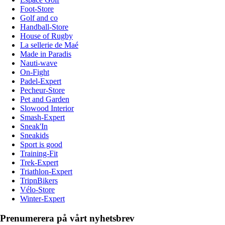
Foot-Store
Golf and co
Handball-Store
House of Rugby
La sellerie de Maé
Made in Paradis
Nauti-wave
On-Fight
Padel-Expert
Pecheur-Store
Pet and Garden
Slowood Interior
Smash-Expert
Sneak'In
Sneakids
Sport is good
Training-Fit
Trek-Expert
Triathlon-Expert
TripnBikers
Vélo-Store
Winter-Expert
Prenumerera på vårt nyhetsbrev