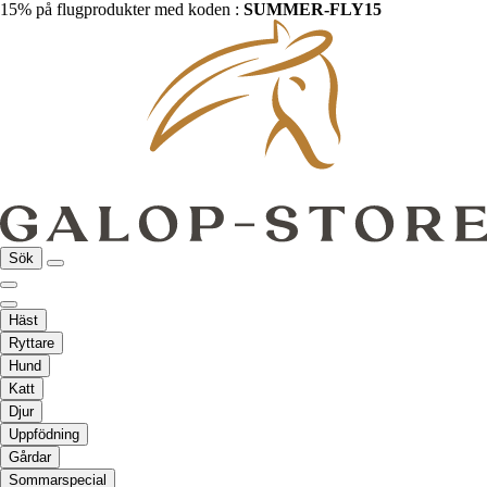
15% på flugprodukter med koden :
SUMMER-FLY15
Sök
Häst
Ryttare
Hund
Katt
Djur
Uppfödning
Gårdar
Sommarspecial