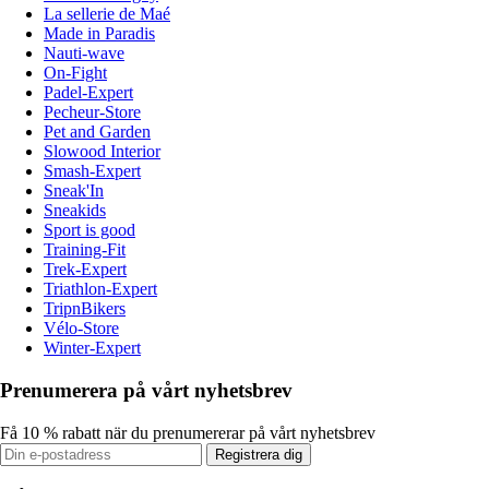
La sellerie de Maé
Made in Paradis
Nauti-wave
On-Fight
Padel-Expert
Pecheur-Store
Pet and Garden
Slowood Interior
Smash-Expert
Sneak'In
Sneakids
Sport is good
Training-Fit
Trek-Expert
Triathlon-Expert
TripnBikers
Vélo-Store
Winter-Expert
Prenumerera på vårt nyhetsbrev
Få 10 % rabatt när du prenumererar på vårt nyhetsbrev
Registrera dig