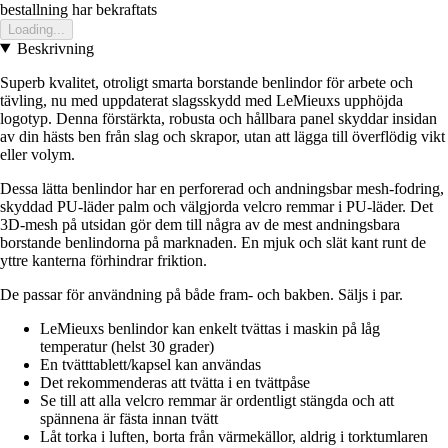
bestallning har bekraftats
Loading...
Beskrivning
Superb kvalitet, otroligt smarta borstande benlindor för arbete och
tävling, nu med uppdaterat slagsskydd med LeMieuxs upphöjda
logotyp. Denna förstärkta, robusta och hållbara panel skyddar insidan
av din hästs ben från slag och skrapor, utan att lägga till överflödig vikt
eller volym.
Dessa lätta benlindor har en perforerad och andningsbar mesh-fodring,
skyddad PU-läder palm och välgjorda velcro remmar i PU-läder. Det
3D-mesh på utsidan gör dem till några av de mest andningsbara
borstande benlindorna på marknaden. En mjuk och slät kant runt de
yttre kanterna förhindrar friktion.
De passar för användning på både fram- och bakben. Säljs i par.
LeMieuxs benlindor kan enkelt tvättas i maskin på låg
temperatur (helst 30 grader)
En tvätttablett/kapsel kan användas
Det rekommenderas att tvätta i en tvättpåse
Se till att alla velcro remmar är ordentligt stängda och att
spännena är fästa innan tvätt
Låt torka i luften, borta från värmekällor, aldrig i torktumlaren