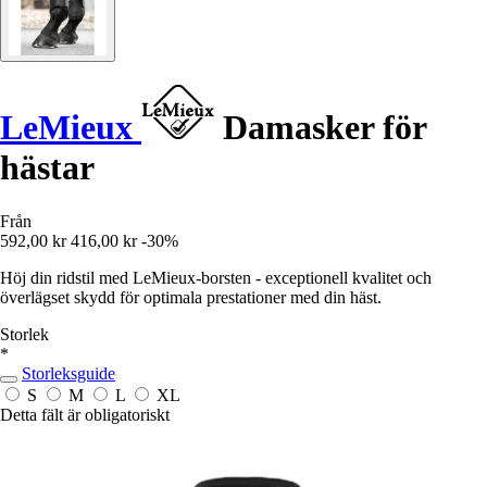
LeMieux
Damasker för
hästar
Från
592,00 kr
416,00 kr
-30%
Höj din ridstil med LeMieux-borsten - exceptionell kvalitet och
överlägset skydd för optimala prestationer med din häst.
Storlek
*
Storleksguide
S
M
L
XL
Detta fält är obligatoriskt