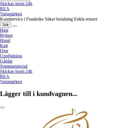
Skickas inom 24h
REA
Varumärken
Kundservice i Frankrike
Säker betalning
Enkla returer
Sök
Häst
Ryttare
Hund
Katt
Djur
Uppfödning
Gårdar
Sommarspecial
Skickas inom 24h
REA
Varumärken
Lägger till i kundvagnen...