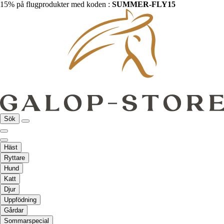
15% på flugprodukter med koden :
SUMMER-FLY15
Sök
Häst
Ryttare
Hund
Katt
Djur
Uppfödning
Gårdar
Sommarspecial