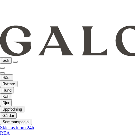
Sök
Häst
Ryttare
Hund
Katt
Djur
Uppfödning
Gårdar
Sommarspecial
Skickas inom 24h
REA