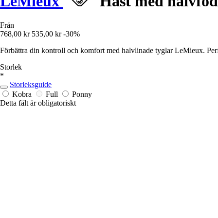
LeMieux
Häst med halvfode
Från
768,00 kr
535,00 kr
-30%
Förbättra din kontroll och komfort med halvlinade tyglar LeMieux. Perfe
Storlek
*
Storleksguide
Kobra
Full
Ponny
Detta fält är obligatoriskt