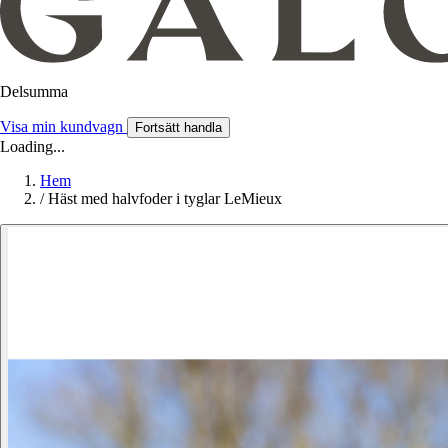
Delsumma
Visa min kundvagn
Fortsätt handla
Loading...
Hem
/
Häst med halvfoder i tyglar LeMieux