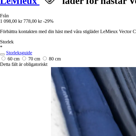
LeMieux
läder för hästar V
Från
1 098,00 kr
778,00 kr
-29%
Förbättra kontakten med din häst med våra stigläder LeMieux Vector Clos
Storlek
*
Storleksguide
60 cm
70 cm
80 cm
Detta fält är obligatoriskt