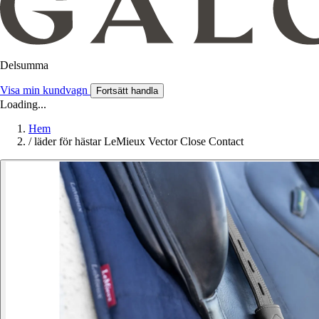
Delsumma
Visa min kundvagn
Fortsätt handla
Loading...
Hem
/
läder för hästar LeMieux Vector Close Contact