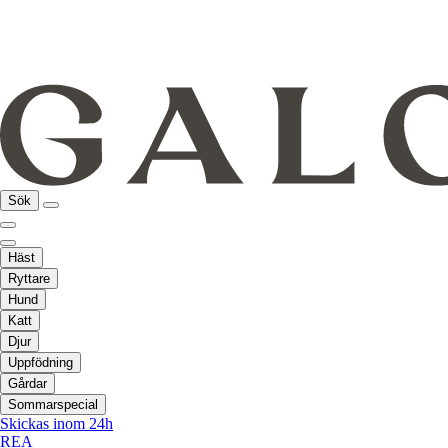
Sök
Häst
Ryttare
Hund
Katt
Djur
Uppfödning
Gårdar
Sommarspecial
Skickas inom 24h
REA