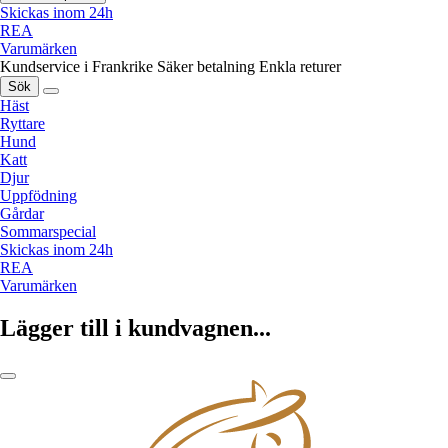
Skickas inom 24h
REA
Varumärken
Kundservice i Frankrike
Säker betalning
Enkla returer
Sök
Häst
Ryttare
Hund
Katt
Djur
Uppfödning
Gårdar
Sommarspecial
Skickas inom 24h
REA
Varumärken
Lägger till i kundvagnen...