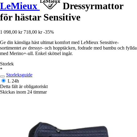
LeMieux
Dressyrmattor
för hästar Sensitive
1 098,00 kr
718,00 kr
-35%
Ge din känsliga häst ultimat komfort med LeMieux Sensitive-
sortimentet av dressyr- och hopptäcken, fodrade med bambu och fyllda
med Merino+-ull. Enkel skötsel ingår.
Storlek
*
Storleksguide
L
24h
Detta fält är obligatoriskt
Skickas inom 24 timmar