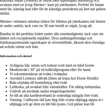
klassiska snittet LeMieux är fodrat med supermjukt bambutyg och
avslutas med en lyxig Merino+ kant på ytterkanten. Perfekt för hästar
med fin, känslig hud eller för de känsliga perioderna på året när pälsen
skiftar.
Merino+-trimmen minskar risken för friktion på ytterkanten när hästen
är under sadeln, tack vare en 30 mm bredd av mjuk, lyxig ull.
Bambu är det perfekta fodret under alla omständigheter, tack vare sin
lätthet och exceptionella mjukhet. Dess andningsförmåga och
fukttransporterande egenskaper är oöverträffade, liksom dess förmåga
att avleda värme och lukt.
Information och skötsel
Avlägsna hår, smuts och torkad svett med en hård borste.
Maskintvätt i 30° på ett kallt/ullprogram eller för hand.
Vi rekommenderar att tvätta i tvättpåse
Använd Lemieux ulltvätt (finns att köpa hos Horse Health)
Räta ut/platta till bomullstyg efter tvätt
Lufttorka, på avstånd från värmekällor. Får aldrig torktumlas.
Undvik att använda starka rengöringsmedel.
Se till att alla kardborreband är ordentligt stängda före tvätt.
Varning: I sällsynta fall kan färg från svarta ullplagg sippra in i
ullplagg och ge dem en lätt blå nyans. Grå pälsar kan bli