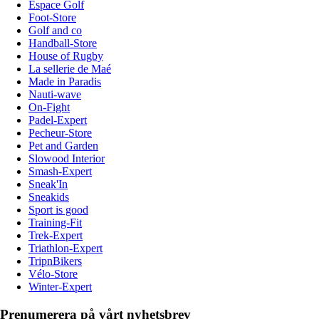
Espace Golf
Foot-Store
Golf and co
Handball-Store
House of Rugby
La sellerie de Maé
Made in Paradis
Nauti-wave
On-Fight
Padel-Expert
Pecheur-Store
Pet and Garden
Slowood Interior
Smash-Expert
Sneak'In
Sneakids
Sport is good
Training-Fit
Trek-Expert
Triathlon-Expert
TripnBikers
Vélo-Store
Winter-Expert
Prenumerera på vårt nyhetsbrev