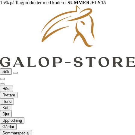
15% på flugprodukter med koden :
SUMMER-FLY15
Sök
Häst
Ryttare
Hund
Katt
Djur
Uppfödning
Gårdar
Sommarspecial