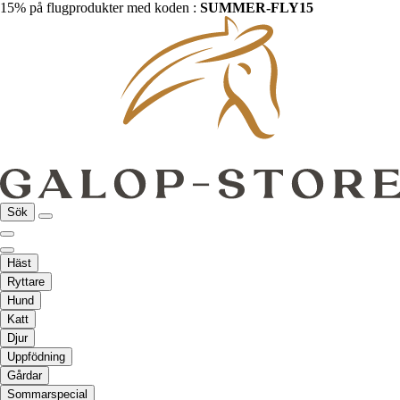
15% på flugprodukter med koden :
SUMMER-FLY15
Sök
Häst
Ryttare
Hund
Katt
Djur
Uppfödning
Gårdar
Sommarspecial