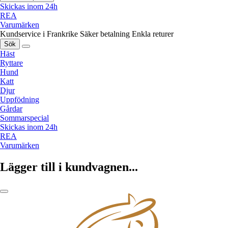
Skickas inom 24h
REA
Varumärken
Kundservice i Frankrike
Säker betalning
Enkla returer
Sök
Häst
Ryttare
Hund
Katt
Djur
Uppfödning
Gårdar
Sommarspecial
Skickas inom 24h
REA
Varumärken
Lägger till i kundvagnen...