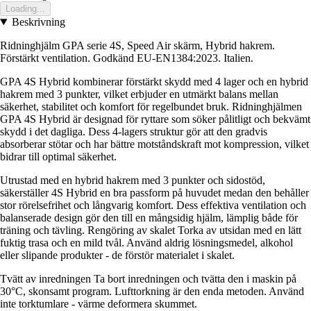
Loading...
Beskrivning
Ridninghjälm GPA serie 4S, Speed Air skärm, Hybrid hakrem.
Förstärkt ventilation. Godkänd EU-EN1384:2023. Italien.
GPA 4S Hybrid kombinerar förstärkt skydd med 4 lager och en hybrid
hakrem med 3 punkter, vilket erbjuder en utmärkt balans mellan
säkerhet, stabilitet och komfort för regelbundet bruk. Ridninghjälmen
GPA 4S Hybrid är designad för ryttare som söker pålitligt och bekvämt
skydd i det dagliga. Dess 4-lagers struktur gör att den gradvis
absorberar stötar och har bättre motståndskraft mot kompression, vilket
bidrar till optimal säkerhet.
Utrustad med en hybrid hakrem med 3 punkter och sidostöd,
säkerställer 4S Hybrid en bra passform på huvudet medan den behåller
stor rörelsefrihet och långvarig komfort. Dess effektiva ventilation och
balanserade design gör den till en mångsidig hjälm, lämplig både för
träning och tävling. Rengöring av skalet Torka av utsidan med en lätt
fuktig trasa och en mild tvål. Använd aldrig lösningsmedel, alkohol
eller slipande produkter - de förstör materialet i skalet.
Tvätt av inredningen Ta bort inredningen och tvätta den i maskin på
30°C, skonsamt program. Lufttorkning är den enda metoden. Använd
inte torktumlare - värme deformera skummet.