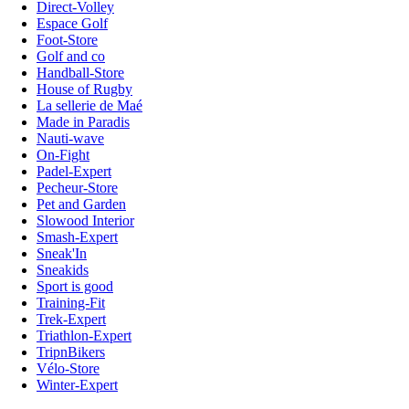
Direct-Volley
Espace Golf
Foot-Store
Golf and co
Handball-Store
House of Rugby
La sellerie de Maé
Made in Paradis
Nauti-wave
On-Fight
Padel-Expert
Pecheur-Store
Pet and Garden
Slowood Interior
Smash-Expert
Sneak'In
Sneakids
Sport is good
Training-Fit
Trek-Expert
Triathlon-Expert
TripnBikers
Vélo-Store
Winter-Expert