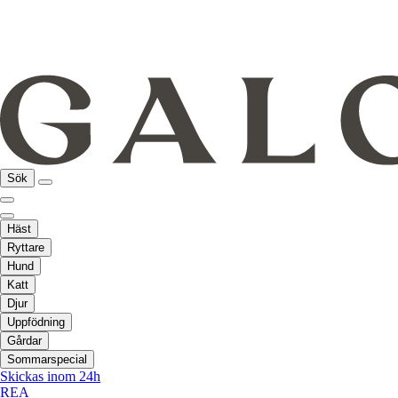
Sök
Häst
Ryttare
Hund
Katt
Djur
Uppfödning
Gårdar
Sommarspecial
Skickas inom 24h
REA