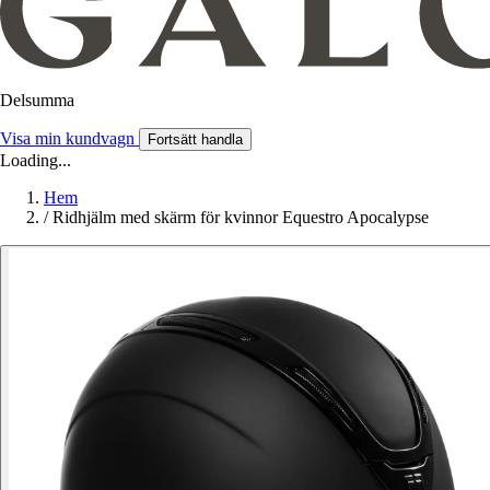
Delsumma
Visa min kundvagn
Fortsätt handla
Loading...
Hem
/
Ridhjälm med skärm för kvinnor Equestro Apocalypse