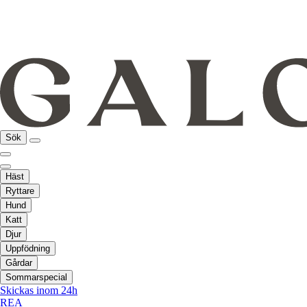
Sök
Häst
Ryttare
Hund
Katt
Djur
Uppfödning
Gårdar
Sommarspecial
Skickas inom 24h
REA