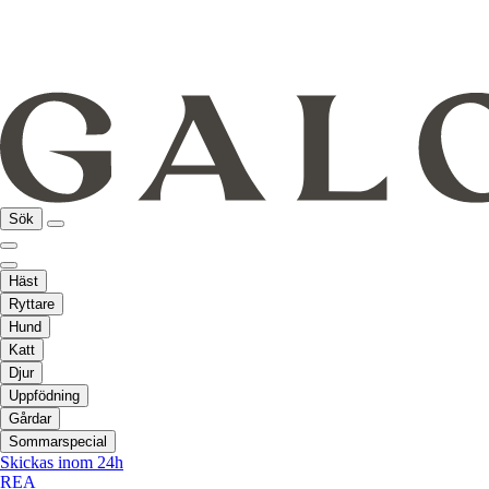
Sök
Häst
Ryttare
Hund
Katt
Djur
Uppfödning
Gårdar
Sommarspecial
Skickas inom 24h
REA