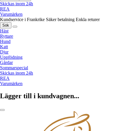
Skickas inom 24h
REA
Varumärken
Kundservice i Frankrike
Säker betalning
Enkla returer
Sök
Häst
Ryttare
Hund
Katt
Djur
Uppfödning
Gårdar
Sommarspecial
Skickas inom 24h
REA
Varumärken
Lägger till i kundvagnen...