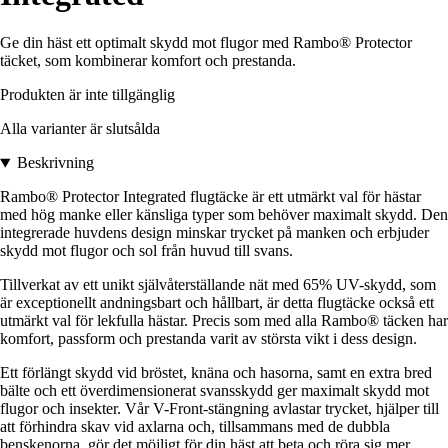
Ge din häst ett optimalt skydd mot flugor med Rambo® Protector
täcket, som kombinerar komfort och prestanda.
Produkten är inte tillgänglig
Alla varianter är slutsålda
Beskrivning
Rambo® Protector Integrated flugtäcke är ett utmärkt val för hästar
med hög manke eller känsliga typer som behöver maximalt skydd. Den
integrerade huvdens design minskar trycket på manken och erbjuder
skydd mot flugor och sol från huvud till svans.
Tillverkat av ett unikt självåterställande nät med 65% UV-skydd, som
är exceptionellt andningsbart och hållbart, är detta flugtäcke också ett
utmärkt val för lekfulla hästar. Precis som med alla Rambo® täcken har
komfort, passform och prestanda varit av största vikt i dess design.
Ett förlängt skydd vid bröstet, knäna och hasorna, samt en extra bred
bälte och ett överdimensionerat svansskydd ger maximalt skydd mot
flugor och insekter. Vår V-Front-stängning avlastar trycket, hjälper till
att förhindra skav vid axlarna och, tillsammans med de dubbla
benskenorna, gör det möjligt för din häst att beta och röra sig mer