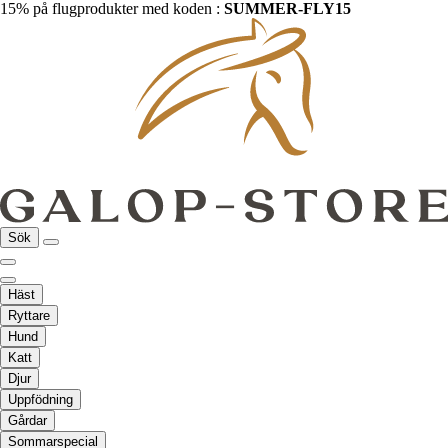
15% på flugprodukter med koden :
SUMMER-FLY15
Sök
Häst
Ryttare
Hund
Katt
Djur
Uppfödning
Gårdar
Sommarspecial