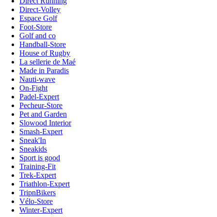
Direct Running
Direct-Volley
Espace Golf
Foot-Store
Golf and co
Handball-Store
House of Rugby
La sellerie de Maé
Made in Paradis
Nauti-wave
On-Fight
Padel-Expert
Pecheur-Store
Pet and Garden
Slowood Interior
Smash-Expert
Sneak'In
Sneakids
Sport is good
Training-Fit
Trek-Expert
Triathlon-Expert
TripnBikers
Vélo-Store
Winter-Expert