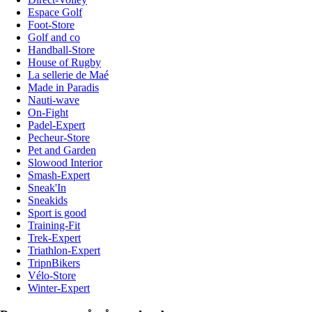
Espace Golf
Foot-Store
Golf and co
Handball-Store
House of Rugby
La sellerie de Maé
Made in Paradis
Nauti-wave
On-Fight
Padel-Expert
Pecheur-Store
Pet and Garden
Slowood Interior
Smash-Expert
Sneak'In
Sneakids
Sport is good
Training-Fit
Trek-Expert
Triathlon-Expert
TripnBikers
Vélo-Store
Winter-Expert