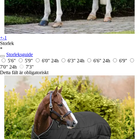
+-1
Storlek
*
Storleksguide
5'6"
5'9"
6'0"
24h
6'3"
24h
6'6"
24h
6'9"
7'0"
24h
7'3"
Detta fält är obligatoriskt