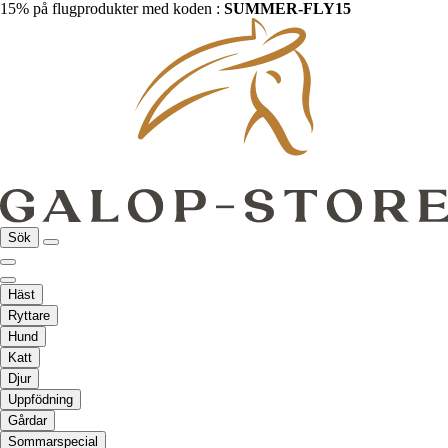
15% på flugprodukter med koden :
SUMMER-FLY15
Sök
Häst
Ryttare
Hund
Katt
Djur
Uppfödning
Gårdar
Sommarspecial