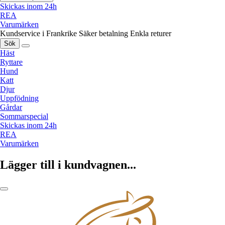
Skickas inom 24h
REA
Varumärken
Kundservice i Frankrike
Säker betalning
Enkla returer
Sök
Häst
Ryttare
Hund
Katt
Djur
Uppfödning
Gårdar
Sommarspecial
Skickas inom 24h
REA
Varumärken
Lägger till i kundvagnen...