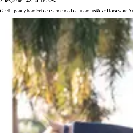
2 086,00 kr
1 422,00 kr
-32%
Ge din ponny komfort och värme med det utomhustäcke Horseware Ami