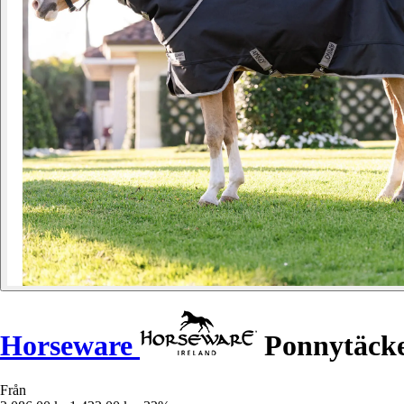
Horseware
Ponnytäcke
Från