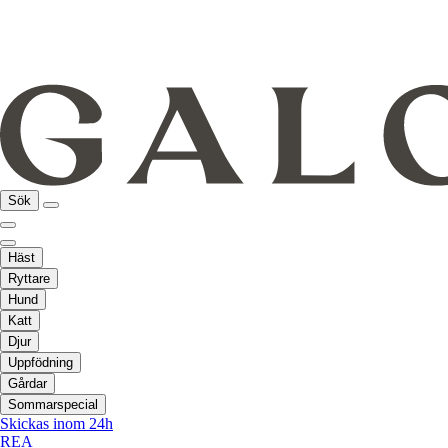
Sök
Häst
Ryttare
Hund
Katt
Djur
Uppfödning
Gårdar
Sommarspecial
Skickas inom 24h
REA