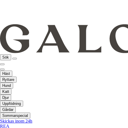
Sök
Häst
Ryttare
Hund
Katt
Djur
Uppfödning
Gårdar
Sommarspecial
Skickas inom 24h
REA