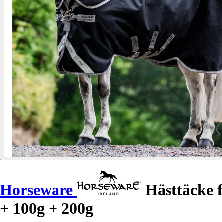
Horseware
Hästtäcke 
+ 100g + 200g