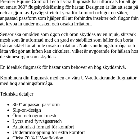
Premier Equine Comfort Tech Lycra flugmask har utformats för att ge
en smart 360° flugskyddslösning för hästar. Designen är lätt att sätta på
och är gjord av fyrvägsstretch Lycra för komfort och ger en säker,
anpassad passform som hjälper till att förhindra insekter och flugor från
att krypa in under masken och orsaka irritation.
Sensoriska områden som ögon och öron skyddas av en mjuk, slitstark
mesh som är utformad med en grad av stabilitet som håller den borta
från ansiktet för att inte orsaka irritation. Nätets andningsförmåga och
lätta vikt gör att luften kan cirkulera, vilket är avgörande för hälsan hos
de sinnesorgan som skyddas.
En idealisk flugmask för hästar som behöver en hög skyddsnivå.
Kombinera din flugmask med en av våra UV-reflekterande flugmattor
med hög andningsförmåga.
Tekniska detaljer
360° anpassad passform
Slip-on-design
Öron och ögon i mesh
Lycra med fyrvägsstretch
Anatomiskt formad för komfort
Underarmsöppning för extra komfort
Cirka 70 % UV-reflektion