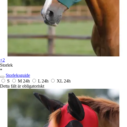
+2
Storlek
*
Storleksguide
S
M
24h
L
24h
XL
24h
Detta fält är obligatoriskt