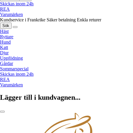
Skickas inom 24h
REA
Varumärken
Kundservice i Frankrike
Säker betalning
Enkla returer
Sök
Häst
Ryttare
Hund
Katt
Djur
Uppfödning
Gårdar
Sommarspecial
Skickas inom 24h
REA
Varumärken
Lägger till i kundvagnen...