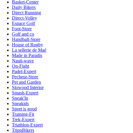
Basket-Center
Daily Bikers
Direct Running
Direct-Volley
Espace Golf
Foot-Store
Golf and co
Handball-Store
House of Rugby
La sellerie de Maé
Made in Paradis
Nauti-wave
On-Fight
Padel-Expert
Pecheur-Store
Pet and Garden
Slowood Interior
Smash-Expert
Sneak'In
Sneakids
Sport is good
Training-Fit
Trek-Expert
Triathlon-Expert
TripnBikers