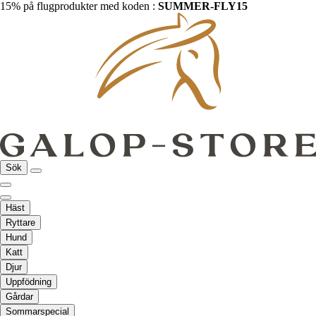
15% på flugprodukter med koden :
SUMMER-FLY15
Sök
Häst
Ryttare
Hund
Katt
Djur
Uppfödning
Gårdar
Sommarspecial