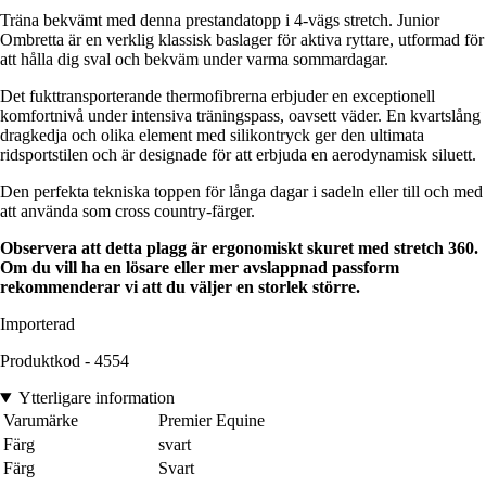
Träna bekvämt med denna prestandatopp i 4-vägs stretch. Junior
Ombretta är en verklig klassisk baslager för aktiva ryttare, utformad för
att hålla dig sval och bekväm under varma sommardagar.
Det fukttransporterande thermofibrerna erbjuder en exceptionell
komfortnivå under intensiva träningspass, oavsett väder. En kvartslång
dragkedja och olika element med silikontryck ger den ultimata
ridsportstilen och är designade för att erbjuda en aerodynamisk siluett.
Den perfekta tekniska toppen för långa dagar i sadeln eller till och med
att använda som cross country-färger.
Observera att detta plagg är ergonomiskt skuret med stretch 360.
Om du vill ha en lösare eller mer avslappnad passform
rekommenderar vi att du väljer en storlek större.
Importerad
Produktkod - 4554
Ytterligare information
Varumärke
Premier Equine
Färg
svart
Färg
Svart