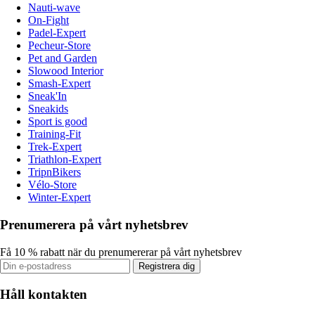
Nauti-wave
On-Fight
Padel-Expert
Pecheur-Store
Pet and Garden
Slowood Interior
Smash-Expert
Sneak'In
Sneakids
Sport is good
Training-Fit
Trek-Expert
Triathlon-Expert
TripnBikers
Vélo-Store
Winter-Expert
Prenumerera på vårt nyhetsbrev
Få 10 % rabatt när du prenumererar på vårt nyhetsbrev
Registrera dig
Håll kontakten