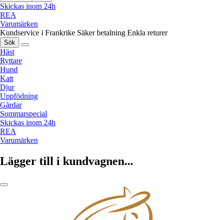
Skickas inom 24h
REA
Varumärken
Kundservice i Frankrike
Säker betalning
Enkla returer
Sök
Häst
Ryttare
Hund
Katt
Djur
Uppfödning
Gårdar
Sommarspecial
Skickas inom 24h
REA
Varumärken
Lägger till i kundvagnen...