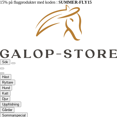
15% på flugprodukter med koden :
SUMMER-FLY15
Sök
Häst
Ryttare
Hund
Katt
Djur
Uppfödning
Gårdar
Sommarspecial