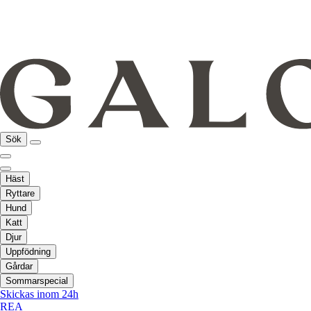
Sök
Häst
Ryttare
Hund
Katt
Djur
Uppfödning
Gårdar
Sommarspecial
Skickas inom 24h
REA