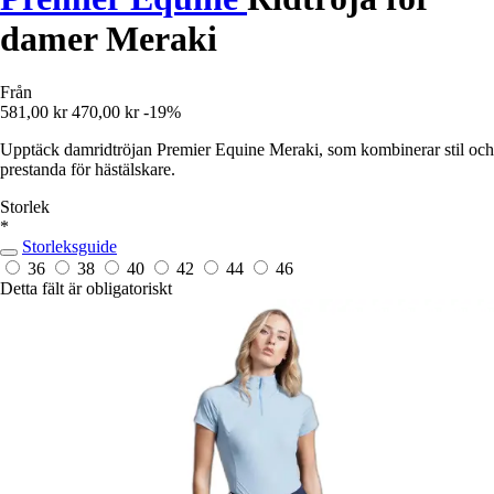
damer Meraki
Från
581,00 kr
470,00 kr
-19%
Upptäck damridtröjan Premier Equine Meraki, som kombinerar stil och
prestanda för hästälskare.
Storlek
*
Storleksguide
36
38
40
42
44
46
Detta fält är obligatoriskt