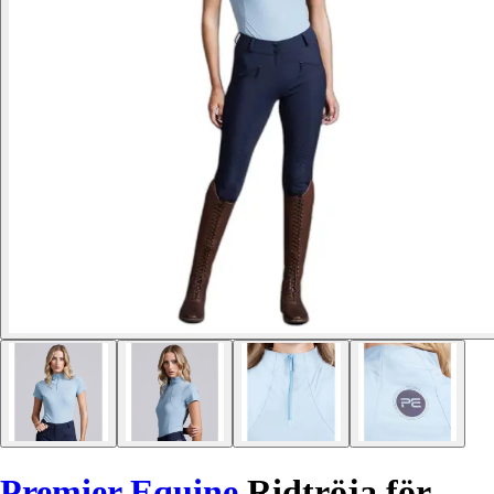
Premier Equine
Ridtröja för