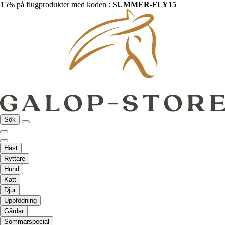
15% på flugprodukter med koden :
SUMMER-FLY15
Sök
Häst
Ryttare
Hund
Katt
Djur
Uppfödning
Gårdar
Sommarspecial