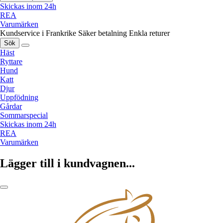
Skickas inom 24h
REA
Varumärken
Kundservice i Frankrike
Säker betalning
Enkla returer
Sök
Häst
Ryttare
Hund
Katt
Djur
Uppfödning
Gårdar
Sommarspecial
Skickas inom 24h
REA
Varumärken
Lägger till i kundvagnen...