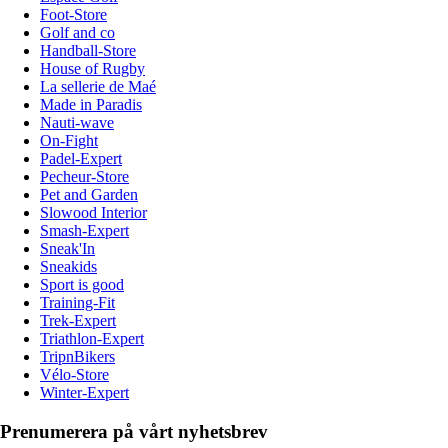
Foot-Store
Golf and co
Handball-Store
House of Rugby
La sellerie de Maé
Made in Paradis
Nauti-wave
On-Fight
Padel-Expert
Pecheur-Store
Pet and Garden
Slowood Interior
Smash-Expert
Sneak'In
Sneakids
Sport is good
Training-Fit
Trek-Expert
Triathlon-Expert
TripnBikers
Vélo-Store
Winter-Expert
Prenumerera på vårt nyhetsbrev