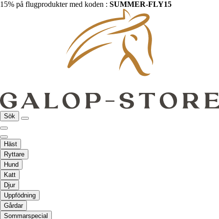
15% på flugprodukter med koden :
SUMMER-FLY15
Sök
Häst
Ryttare
Hund
Katt
Djur
Uppfödning
Gårdar
Sommarspecial