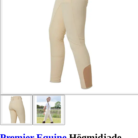
Premier Equine
Högmidjade