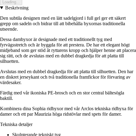
Loading...
Beskrivning
Den subtila designen med en lätt sadelgjord i full gel ger ett säkert
grepp om sadeln och bidrar till att bibehålla byxornas traditionella
utseende.
Dessa dambyxor är designade med ett traditionellt tyg med
fyrvägsstretch och är byggda för att prestera. De har ett elegant högt
midjeband som ger stöd åt ryttarens kropp och hjälper henne att placera
sig rätt, och de avslutas med en dubbel dragkedja för att platta till
silhuetten.
Avslutas med en dubbel dragkedja för att platta till silhuetten. Den har
en diskret jerseykant och två traditionella framfickor för förvaring av
värdesaker.
Färdig med vår ikoniska PE-brosch och en stor central bältesögla
baktill.
Kombinera dina Sophia ridbyxor med vår Arclos tekniska ridbyxa för
damer och ett par Maurizia höga ridstövlar med spets för damer.
Tekniska detaljer
Skulpterande tekniskt tyg