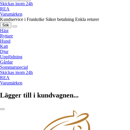
Skickas inom 24h
REA
Varumärken
Kundservice i Frankrike
Säker betalning
Enkla returer
Sök
Häst
Ryttare
Hund
Katt
Djur
Uppfödning
Gårdar
Sommarspecial
Skickas inom 24h
REA
Varumärken
Lägger till i kundvagnen...