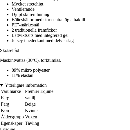
Mycket stretchigt
Ventilerande
Djupt skuren linning
Bälteshällor med stor central ögla baktill
PE"-märkesnål
2 traditionella framfickor
Lättviktssits med integrerad gel
Jersey i nederkant med delvis slag
Skötselråd
Maskintvättas (30ºC), torktumlas.
89% mikro polyester
11% elastan
Ytterligare information
Varumärke
Premier Equine
Färg
vanilj
Färg
Beige
Kön
Kvinna
Åldersgrupp
Vuxen
Egenskaper
Tävling
Loading...