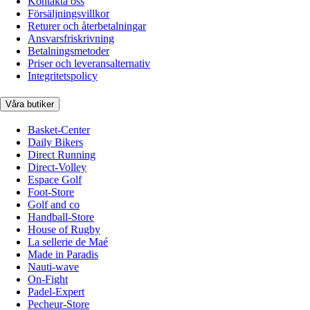
Kontakta oss
Försäljningsvillkor
Returer och återbetalningar
Ansvarsfriskrivning
Betalningsmetoder
Priser och leveransalternativ
Integritetspolicy
Våra butiker
Basket-Center
Daily Bikers
Direct Running
Direct-Volley
Espace Golf
Foot-Store
Golf and co
Handball-Store
House of Rugby
La sellerie de Maé
Made in Paradis
Nauti-wave
On-Fight
Padel-Expert
Pecheur-Store