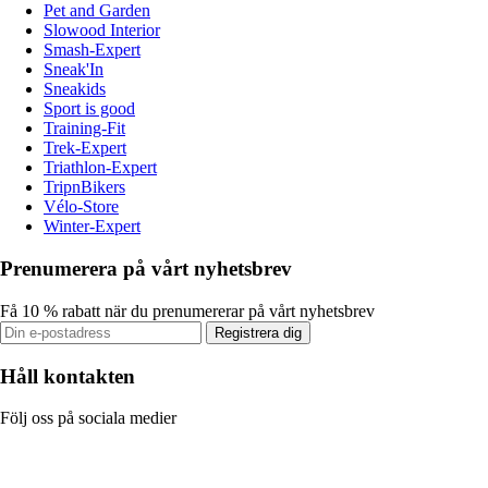
Pet and Garden
Slowood Interior
Smash-Expert
Sneak'In
Sneakids
Sport is good
Training-Fit
Trek-Expert
Triathlon-Expert
TripnBikers
Vélo-Store
Winter-Expert
Prenumerera på vårt nyhetsbrev
Få 10 % rabatt när du prenumererar på vårt nyhetsbrev
Registrera dig
Håll kontakten
Följ oss på sociala medier