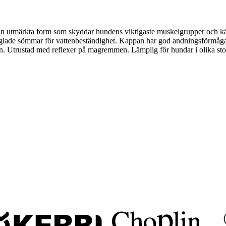
ed sin utmärkta form som skyddar hundens viktigaste muskelgrupper och 
förseglade sömmar för vattenbeständighet. Kappan har god andningsförmåg
 Utrustad med reflexer på magremmen. Lämplig för hundar i olika storle