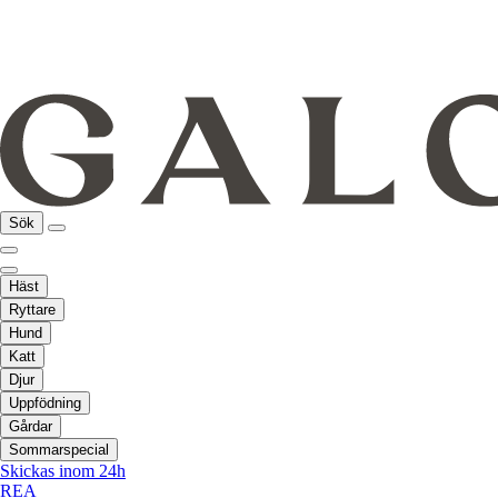
Sök
Häst
Ryttare
Hund
Katt
Djur
Uppfödning
Gårdar
Sommarspecial
Skickas inom 24h
REA