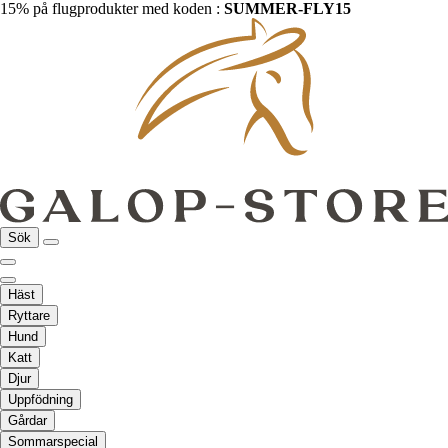
15% på flugprodukter med koden :
SUMMER-FLY15
Sök
Häst
Ryttare
Hund
Katt
Djur
Uppfödning
Gårdar
Sommarspecial