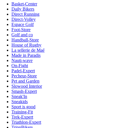
Basket-Center
Daily Bikers
Direct Running
Direct-Volley
Espace Golf
Foot-Store
Golf and co
Handball-Store
House of Rugby
La sellerie de Maé
Made in Paradis
Nauti-wave
On-Fight
Padel-Expert
Pecheur-Store
Pet and Garden
Slowood Interior
Smash-Expert
Sneak'In
Sneakids
Sport is good
Training-Fit
Trek-Expert
Triathlon-Expert
TripnBikers