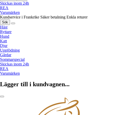
Skickas inom 24h
REA
Varumärken
Kundservice i Frankrike
Säker betalning
Enkla returer
Sök
Häst
Ryttare
Hund
Katt
Djur
Uppfödning
Gårdar
Sommarspecial
Skickas inom 24h
REA
Varumärken
Lägger till i kundvagnen...