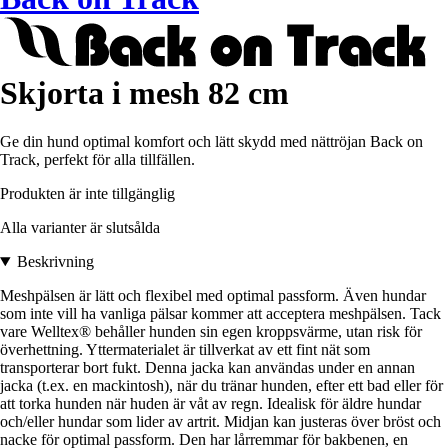
Skjorta i mesh 82 cm
Ge din hund optimal komfort och lätt skydd med nättröjan Back on
Track, perfekt för alla tillfällen.
Produkten är inte tillgänglig
Alla varianter är slutsålda
Beskrivning
Meshpälsen är lätt och flexibel med optimal passform. Även hundar
som inte vill ha vanliga pälsar kommer att acceptera meshpälsen. Tack
vare Welltex® behåller hunden sin egen kroppsvärme, utan risk för
överhettning. Yttermaterialet är tillverkat av ett fint nät som
transporterar bort fukt. Denna jacka kan användas under en annan
jacka (t.ex. en mackintosh), när du tränar hunden, efter ett bad eller för
att torka hunden när huden är våt av regn. Idealisk för äldre hundar
och/eller hundar som lider av artrit. Midjan kan justeras över bröst och
nacke för optimal passform. Den har lårremmar för bakbenen, en