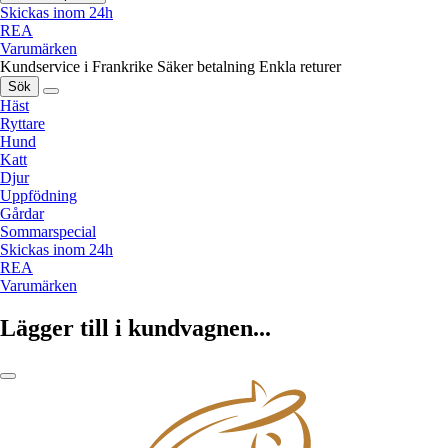
Skickas inom 24h
REA
Varumärken
Kundservice i Frankrike
Säker betalning
Enkla returer
Sök
Häst
Ryttare
Hund
Katt
Djur
Uppfödning
Gårdar
Sommarspecial
Skickas inom 24h
REA
Varumärken
Lägger till i kundvagnen...