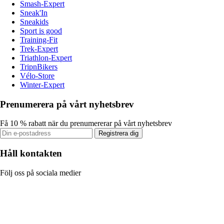
Smash-Expert
Sneak'In
Sneakids
Sport is good
Training-Fit
Trek-Expert
Triathlon-Expert
TripnBikers
Vélo-Store
Winter-Expert
Prenumerera på vårt nyhetsbrev
Få 10 % rabatt när du prenumererar på vårt nyhetsbrev
Registrera dig
Håll kontakten
Följ oss på sociala medier