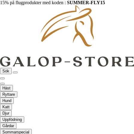
15% på flugprodukter med koden :
SUMMER-FLY15
Sök
Häst
Ryttare
Hund
Katt
Djur
Uppfödning
Gårdar
Sommarspecial