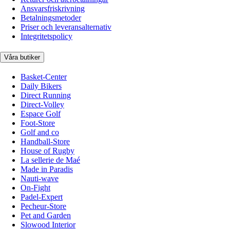
Ansvarsfriskrivning
Betalningsmetoder
Priser och leveransalternativ
Integritetspolicy
Våra butiker
Basket-Center
Daily Bikers
Direct Running
Direct-Volley
Espace Golf
Foot-Store
Golf and co
Handball-Store
House of Rugby
La sellerie de Maé
Made in Paradis
Nauti-wave
On-Fight
Padel-Expert
Pecheur-Store
Pet and Garden
Slowood Interior