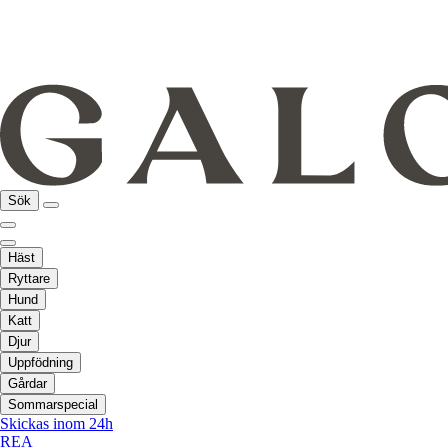
Sök
Häst
Ryttare
Hund
Katt
Djur
Uppfödning
Gårdar
Sommarspecial
Skickas inom 24h
REA