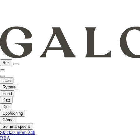
Sök
Häst
Ryttare
Hund
Katt
Djur
Uppfödning
Gårdar
Sommarspecial
Skickas inom 24h
REA