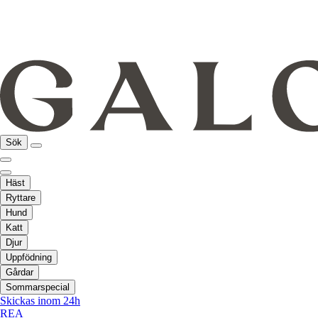
Sök
Häst
Ryttare
Hund
Katt
Djur
Uppfödning
Gårdar
Sommarspecial
Skickas inom 24h
REA