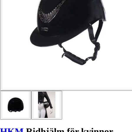
HKM
Ridhjälm för kvinnor