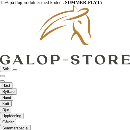
15% på flugprodukter med koden :
SUMMER-FLY15
Sök
Häst
Ryttare
Hund
Katt
Djur
Uppfödning
Gårdar
Sommarspecial