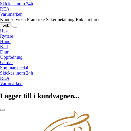
Skickas inom 24h
REA
Varumärken
Kundservice i Frankrike
Säker betalning
Enkla returer
Sök
Häst
Ryttare
Hund
Katt
Djur
Uppfödning
Gårdar
Sommarspecial
Skickas inom 24h
REA
Varumärken
Lägger till i kundvagnen...