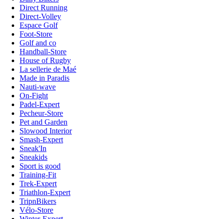
Direct Running
Direct-Volley
Espace Golf
Foot-Store
Golf and co
Handball-Store
House of Rugby
La sellerie de Maé
Made in Paradis
Nauti-wave
On-Fight
Padel-Expert
Pecheur-Store
Pet and Garden
Slowood Interior
Smash-Expert
Sneak'In
Sneakids
Sport is good
Training-Fit
Trek-Expert
Triathlon-Expert
TripnBikers
Vélo-Store
Winter-Expert