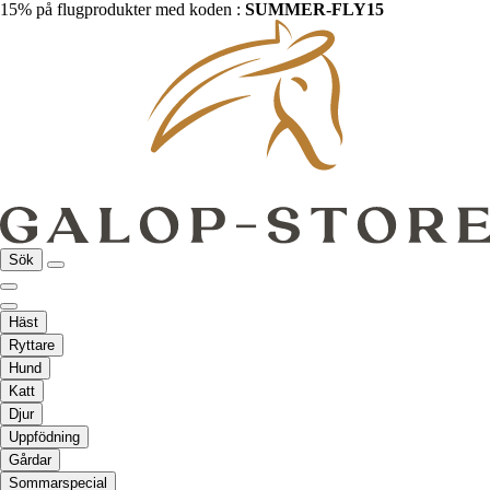
15% på flugprodukter med koden :
SUMMER-FLY15
Sök
Häst
Ryttare
Hund
Katt
Djur
Uppfödning
Gårdar
Sommarspecial