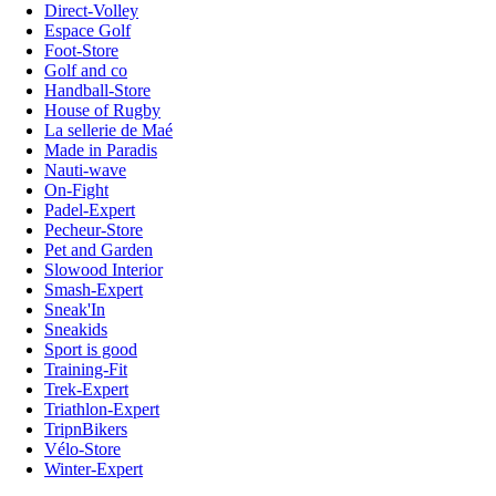
Direct-Volley
Espace Golf
Foot-Store
Golf and co
Handball-Store
House of Rugby
La sellerie de Maé
Made in Paradis
Nauti-wave
On-Fight
Padel-Expert
Pecheur-Store
Pet and Garden
Slowood Interior
Smash-Expert
Sneak'In
Sneakids
Sport is good
Training-Fit
Trek-Expert
Triathlon-Expert
TripnBikers
Vélo-Store
Winter-Expert