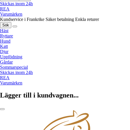
Skickas inom 24h
REA
Varumärken
Kundservice i Frankrike
Säker betalning
Enkla returer
Sök
Häst
Ryttare
Hund
Katt
Djur
Uppfödning
Gårdar
Sommarspecial
Skickas inom 24h
REA
Varumärken
Lägger till i kundvagnen...