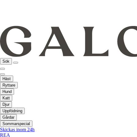
Sök
Häst
Ryttare
Hund
Katt
Djur
Uppfödning
Gårdar
Sommarspecial
Skickas inom 24h
REA