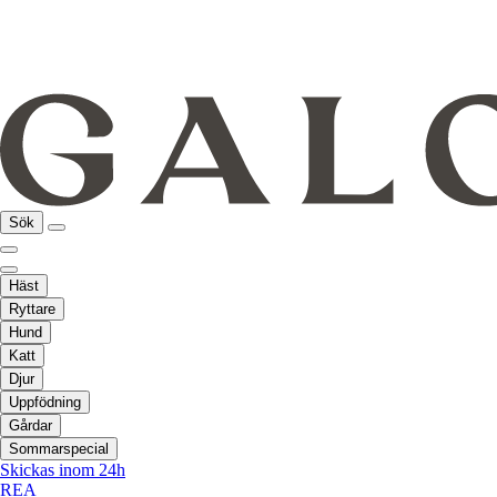
Sök
Häst
Ryttare
Hund
Katt
Djur
Uppfödning
Gårdar
Sommarspecial
Skickas inom 24h
REA