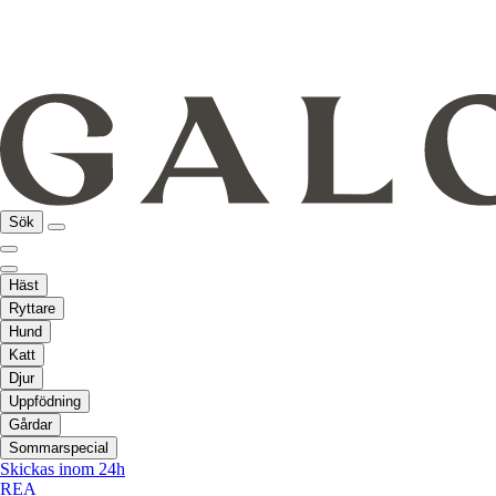
Sök
Häst
Ryttare
Hund
Katt
Djur
Uppfödning
Gårdar
Sommarspecial
Skickas inom 24h
REA