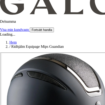
Delsumma
Visa min kundvagn
Fortsätt handla
Loading...
Hem
/
Ridhjälm Equipage Mips Guandian