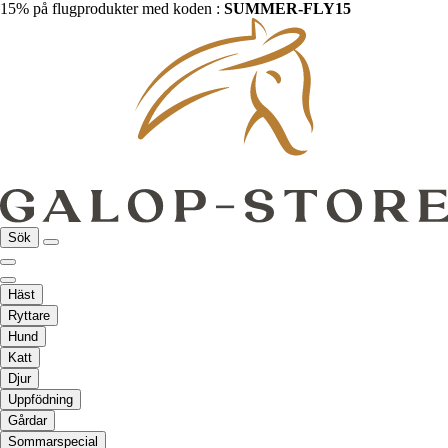
15% på flugprodukter med koden :
SUMMER-FLY15
Sök
Häst
Ryttare
Hund
Katt
Djur
Uppfödning
Gårdar
Sommarspecial