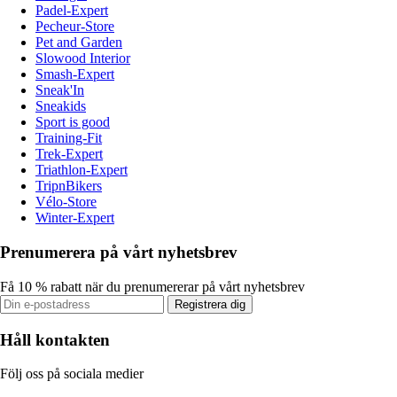
Padel-Expert
Pecheur-Store
Pet and Garden
Slowood Interior
Smash-Expert
Sneak'In
Sneakids
Sport is good
Training-Fit
Trek-Expert
Triathlon-Expert
TripnBikers
Vélo-Store
Winter-Expert
Prenumerera på vårt nyhetsbrev
Få 10 % rabatt när du prenumererar på vårt nyhetsbrev
Registrera dig
Håll kontakten
Följ oss på sociala medier