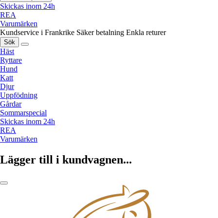
Skickas inom 24h
REA
Varumärken
Kundservice i Frankrike
Säker betalning
Enkla returer
Sök
Häst
Ryttare
Hund
Katt
Djur
Uppfödning
Gårdar
Sommarspecial
Skickas inom 24h
REA
Varumärken
Lägger till i kundvagnen...